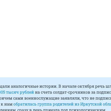
щали аналогичные истории. В начале октября речь ш
305 тысяч рублей
на счета солдат-срочников за подпи
причем сами военнослужащие заявляли, что не подпи
 к нам
обратилась группа родителей из Иркутской обл
дениям, сразу в день приезда под психологическим