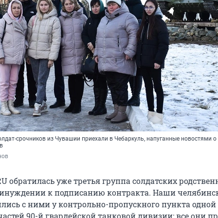
олдат-срочников из Чувашии приехали в Чебаркуль, напуганные новостями 
в
нов
RU обратилась уже третья группа солдатских родствен
ринуждении к подписанию контракта. Наши челябинс
ились с ними у контрольно-пропускного пункта одной
частей 90-й гвардейской танковой дивизии: все они п