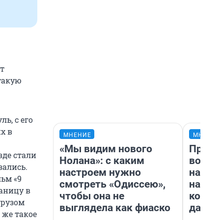
т
такую
ь, с его
х в
МНЕНИЕ
МНЕНИ
«Мы видим нового
Прода
зде стали
Нолана»: с каким
возьм
зались.
настроем нужно
нам г
льм «9
смотреть «Одиссею»,
налог
раницу в
чтобы она не
косне
грузом
выглядела как фиаско
даже 
 же такое