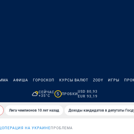
АММА
АФИША
ГОРОСКОП
КУРСЫ ВАЛЮТ
ZODY
ИГРЫ
ПРО
USD 80,93
СЕЙЧАС
5
ПРОБКИ
+35°C
EUR 93,19
Лига чемпионов 10 лет назад
Доходы кандидатов в депутаты Гос
ЦОПЕРАЦИЯ НА УКРАИНЕ
ПРОБЛЕМА