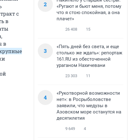
Накипело у старшей сестры:
2
ь
«Ругают и бьют меня, потому
что я стою спокойная, а она
тракт с
плачет»
ть в
даты
26 408
15
,
ы в
«Пять дней без света, и еще
3
 крупные
столько же ждать»: репортаж
ки
161.RU из обесточенной
ураганом Нахичевани
ной
23 303
11
«Рукотворной возможности
4
нет»: в Росрыболовстве
заявили, что медузы в
Азовском море останутся на
десятилетия
9 649
4