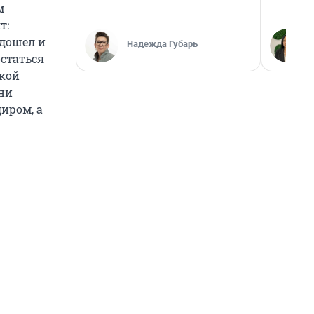
м
т:
одошел и
Надежда Губарь
остаться
акой
Они
иром, а