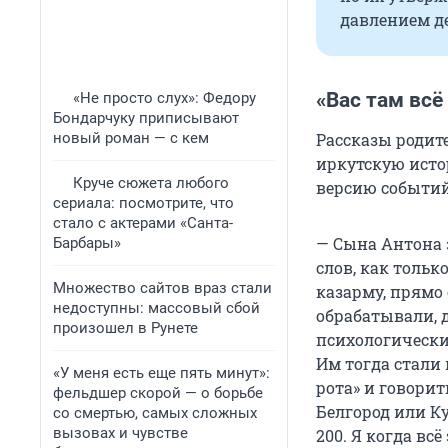
давлением д
«Вас там всё
«Не просто слух»: Федору
Бондарчуку приписывают
новый роман — с кем
Рассказы родит
иркутскую исто
Круче сюжета любого
версию событий
сериала: посмотрите, что
стало с актерами «Санта-
— Сына Антона з
Барбары»
слов, как тольк
Множество сайтов враз стали
казарму, прямо 
недоступны: массовый сбой
обрабатывали, 
произошел в Рунете
психологически
Им тогда стали 
«У меня есть еще пять минут»:
рота» и говорит
фельдшер скорой — о борьбе
Белгород или Ку
со смертью, самых сложных
вызовах и чувстве
200. Я когда вс