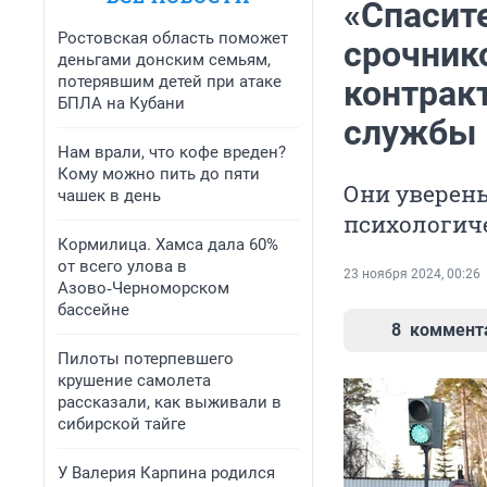
«Спасит
Ростовская область поможет
срочнико
деньгами донским семьям,
потерявшим детей при атаке
контрак
БПЛА на Кубани
службы
Нам врали, что кофе вреден?
Кому можно пить до пяти
Они уверены
чашек в день
психологич
Кормилица. Хамса дала 60%
от всего улова в
23 ноября 2024, 00:26
Азово‑Черноморском
бассейне
8
коммент
Пилоты потерпевшего
крушение самолета
рассказали, как выживали в
сибирской тайге
У Валерия Карпина родился