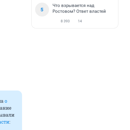
Что взрывается над
5
Ростовом? Ответ властей
8 393
14
ла
о
сание
сывали
асти
: