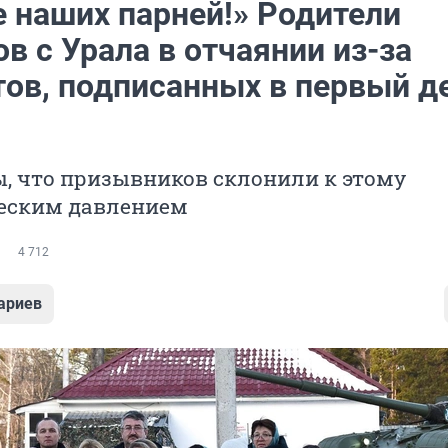
е наших парней!» Родители
в с Урала в отчаянии из-за
тов, подписанных в первый д
, что призывников склонили к этому
еским давлением
4 712
ариев