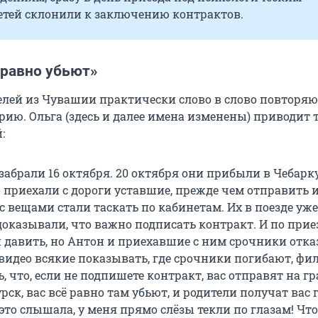
етей склонили к заключению контрактов.
 равно убьют»
елей из Чувашии практически слово в слово повторяю
рию. Ольга (здесь и далее имена изменены) приводит 
:
абрали 16 октября. 20 октября они прибыли в Чебаркул
о приехали с дороги уставшие, прежде чем отправить и
с вещами стали таскать по кабинетам. Их в поезде уже
доказывали, что важно подписать контракт. И по прие
 давить, но Антон и приехавшие с ним срочники отка
видео всякие показывать, где срочники погибают, фи
ь, что, если не подпишете контракт, вас отправят на г
рск, вас всё равно там убьют, и родители получат вас 
ё это слышала, у меня прямо слёзы текли по глазам! Что