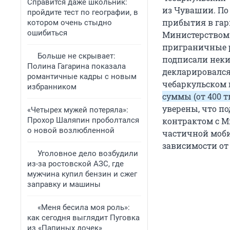
Справится даже школьник:
из Чувашии. По
пройдите тест по географии, в
прибытия в гар
котором очень стыдно
ошибиться
Министерством 
приграничные ре
Больше не скрывает:
подписали неки
Полина Гагарина показала
декларировался
романтичные кадры с новым
чебаркульском 
избранником
суммы (от 400 т
уверены, что п
«Четырех мужей потеряла»:
Прохор Шаляпин проболтался
контрактом с М
о новой возлюбленной
частичной моби
зависимости от
Уголовное дело возбудили
из-за ростовской АЗС, где
мужчина купил бензин и сжег
заправку и машины
«Меня бесила моя роль»:
как сегодня выглядит Пуговка
из «Папиных дочек»