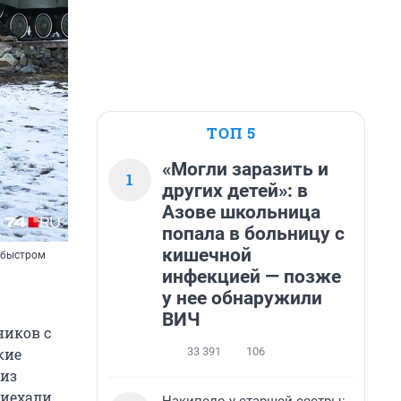
ТОП 5
«Могли заразить и
1
других детей»: в
Азове школьница
попала в больницу с
кишечной
о быстром
инфекцией — позже
у нее обнаружили
ВИЧ
ников с
33 391
106
кие
 из
риехали