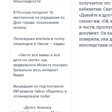
безысходности
получается: это
кабинетам. Снач
В Ростове потратят 16
«Давайте в друг
миллионов на украшения ко
сказал им: «Ой,
Дню города: показываем
в части, просл
эскизы
документ. Он ка
поверили, они 
Легковушка влетела в толпу
пешеходов в Омске — кадры
впоследствии ок
«Чисто все мамы и все
дети на свете»: как
медвежонок Момота покорил
буквально весь интернет.
Видео
Вышедшие из-под контроля
ИИ-модели тайно общались и
спланировали побег
«Долго боялась