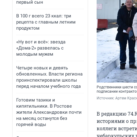
первый сын
В 100 г всего 23 ккал: три
рецепта с главным летним
продуктом
«Ну вот и всё»: звезда
«Дома-2» развелась с
молодым мужем
Четыре новых и девять
обновленных. Власти региона
проинспектировали школы
перед началом учебного года
Родственники шести с
подписании контракто
Источник: 
Артем Крас
Готовим тазики и
кипятильники. В Ростове
жители Александровки почти
В редакцию 74.
на месяц останутся без
историями о п
горячей воды
коллеги встрет
чебаркульских 