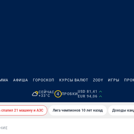
АММА
АФИША
ГОРОСКОП
КУРСЫ ВАЛЮТ
ZODY
ИГРЫ
ПРО
USD 81,41
СЕЙЧАС
4
ПРОБКИ
+33°C
EUR 94,06
спалил 21 машину и АЗС
Лига чемпионов 10 лет назад
Доходы кан
НИЕ