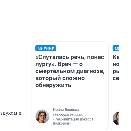
МНЕНИЕ
МНЕНИ
«Спуталась речь, понес
Кварт
пургу». Врач — о
но де
смертельном диагнозе,
рынок
который сложно
сейча
обнаружить
Ирина Волкова
здухом и
Главврач клиники
«Реабилитация доктора
Волковой»