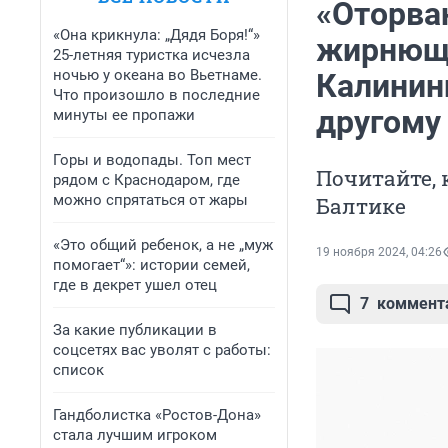
«Оторва
«Она крикнула: „Дядя Боря!“»
жирнющи
25-летняя туристка исчезла
ночью у океана во Вьетнаме.
Калининг
Что произошло в последние
другому
минуты ее пропажи
Горы и водопады. Топ мест
Почитайте, 
рядом с Краснодаром, где
можно спрятаться от жары
Балтике
«Это общий ребенок, а не „муж
19 ноября 2024, 04:26
помогает“»: истории семей,
где в декрет ушел отец
7
коммент
За какие публикации в
соцсетях вас уволят с работы:
список
Гандболистка «Ростов-Дона»
стала лучшим игроком