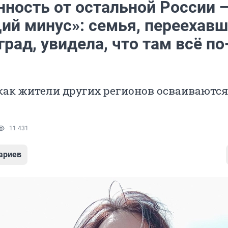
нность от остальной России 
й минус»: семья, переехавш
рад, увидела, что там всё по
как жители других регионов осваиваются
11 431
ариев