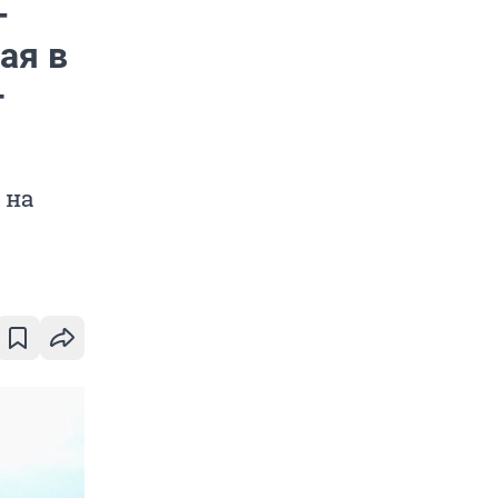
—
ая в
-
 на