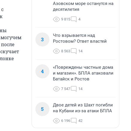
Азовском море останутся на
 с
десятилетия
к
9 815
4
ены
Что взрывается над
 «могучем
3
Ростовом? Ответ властей
 после
 скучает
8 563
14
олонке
«Повреждены частные дома
4
и магазин». БПЛА атаковали
Батайск и Ростов
7 547
14
Двое детей из Шахт погибли
5
на Кубани из-за атаки БПЛА
6 196
42