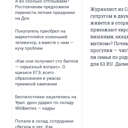
А во сколько отплываем?
Ростовчанам предложили
Журналист из С
перенести летние праздники
супругом и дву
на Дон
живется в отор
приезжают евро
Покупатель приобрел на
вишнями, акаци
маркетплейсе новенький
телевизор, а вместе с ним —
матном»? Почему
кучу проблем
прогулки — чис
ли семья по род
«Как они получают сто баллов
для 63.RU. Дале
— серьезный вопрос». О
кризисе ЕГЭ, всего
образования и ужасах
приемной кампании
Беспилотники нацелились на
Урал: дрон ударил по складу
Wildberries — кадры
Попали в склад, сотрудники
сбегали в лес. Как