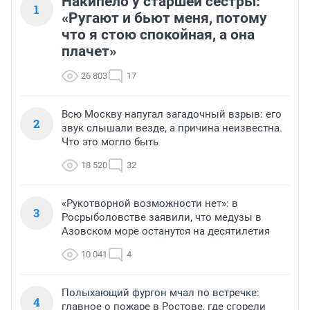
Накипело у старшей сестры:
1
«Ругают и бьют меня, потому
что я стою спокойная, а она
плачет»
26 803
17
Всю Москву напугал загадочный взрыв: его
2
звук слышали везде, а причина неизвестна.
Что это могло быть
18 520
32
«Рукотворной возможности нет»: в
3
Росрыболовстве заявили, что медузы в
Азовском море останутся на десятилетия
10 041
4
Полыхающий фургон мчал по встречке:
4
главное о пожаре в Ростове, где сгорели