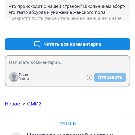
Что происходит с нашей страной? Школьникам аборт- 
это театр абсурда и унижение женского пола. 
Прекратят пусть такое отношение к женщине, иначе 
рожать вообще перестанут. Коррупцию искореняйте в 
+0
–0
России, бездействие чиновников и силовых структур, 
нормализуйте работу судов, люди здесь не чувствуют 
защищенности и справедливости, поэтому жить и 
Читать все комментарии
рожать не хотят здесь.
Гость
Отправить
Войти
Новости СМИ2
ТОП 5