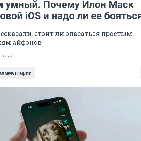
 умный. Почему Илон Маск
овой iOS и надо ли ее боятьс
ссказали, стоит ли опасаться простым
лям айфонов
2 034
 комментарий