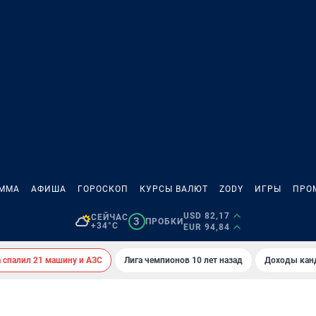
АММА
АФИША
ГОРОСКОП
КУРСЫ ВАЛЮТ
ZODY
ИГРЫ
ПРО
USD 82,17
СЕЙЧАС
3
ПРОБКИ
+34°C
EUR 94,84
спалил 21 машину и АЗС
Лига чемпионов 10 лет назад
Доходы кан