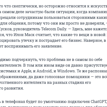
то что скептически, но осторожно относится к искусс
на самом деле зачастую были ситуации, когда компани
запрещали сотрудникам пользоваться сторонними каки
ля общения, потому что они им просто не доверяли, 
усков, руководитель Telecom Daily. — Здесь, мне кажетс
ся, что Илон Маск считает, что какие-то вещи в новой
оцировать утечку и пострадает его бизнес. Наверное, в
ет воспринимать его заявление.
димо подчеркнуть, что проблема не в самом по себе
нтеллекте. В том или ином виде он давно присутству
стемах и Apple, и Android, и Windows. Те же распозн
изображениями, да даже голосовые помощники — это вс
усственного интеллекта на разных стадиях его
го развития.
ь в телефонах будет по умолчанию подключен ChatGPT, 