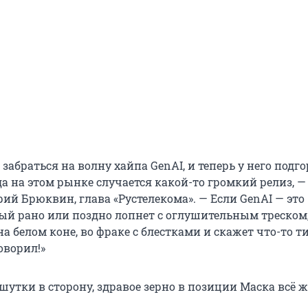
 забраться на волну хайпа GenAI, и теперь у него подго
да на этом рынке случается какой-то громкий релиз, —
ий Брюквин, глава «Рустелекома». — Если GenAI — это
рый рано или поздно лопнет с оглушительным треском,
а белом коне, во фраке с блестками и скажет что-то ти
оворил!»
шутки в сторону, здравое зерно в позиции Маска всё же