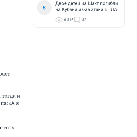
Двое детей из Шахт погибли
5
на Кубани из-за атаки БПЛА
6 415
42
рает
 тогда и
па: «А я
 есть.