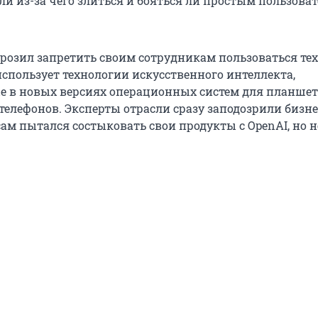
ли из-за чего злиться и бояться ли простым пользова
розил запретить своим сотрудникам пользоваться те
 использует технологии искусственного интеллекта,
 в новых версиях операционных систем для планшет
телефонов. Эксперты отрасли сразу заподозрили бизн
сам пытался состыковать свои продукты с OpenAI, но н