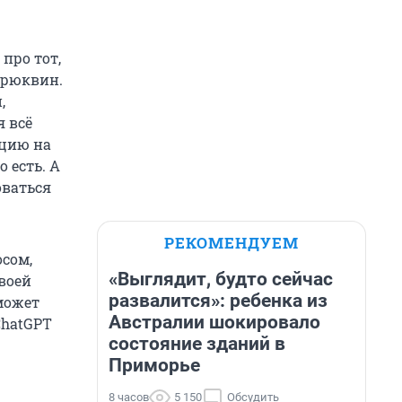
про тот,
Брюквин.
,
я всё
ацию на
 есть. А
оваться
РЕКОМЕНДУЕМ
осом,
«Выглядит, будто сейчас
воей
развалится»: ребенка из
может
Австралии шокировало
ChatGPT
состояние зданий в
Приморье
8 часов
5 150
Обсудить