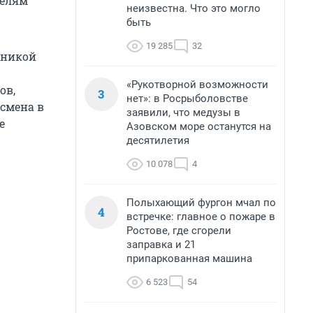
телям
неизвестна. Что это могло
быть
19 285
32
хникой
«Рукотворной возможности
ов,
3
нет»: в Росрыболовстве
есмена в
заявили, что медузы в
е
Азовском море останутся на
десятилетия
10 078
4
Полыхающий фургон мчал по
4
встречке: главное о пожаре в
Ростове, где сгорели
заправка и 21
припаркованная машина
6 523
54