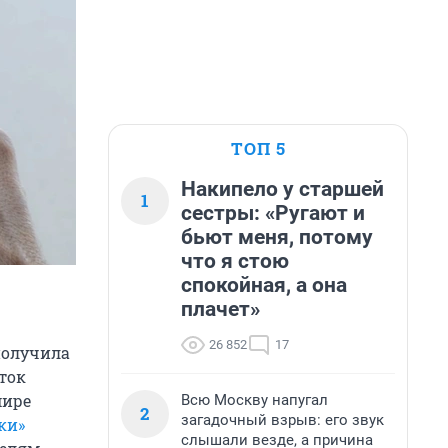
ТОП 5
Накипело у старшей
1
сестры: «Ругают и
бьют меня, потому
что я стою
спокойная, а она
плачет»
26 852
17
получила
ток
мире
Всю Москву напугал
2
загадочный взрыв: его звук
ки»
слышали везде, а причина