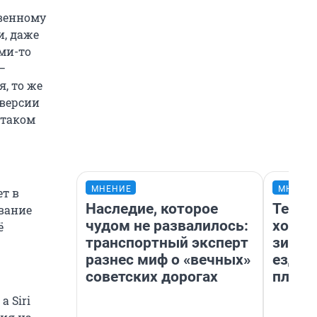
твенному
и, даже
ми-то
—
я, то же
 версии
 таком
МНЕНИЕ
МНЕНИ
ет в
Наследие, которое
Тепло
авание
чудом не развалилось:
холод
ё
транспортный эксперт
зимой
разнес миф о «вечных»
ездит
советских дорогах
плюсы
а Siri