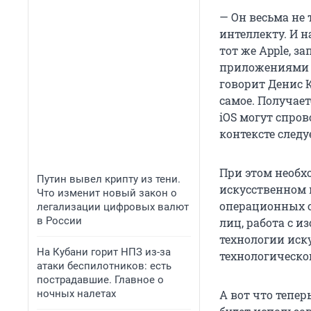
— Он весьма не 
интеллекту. И 
тот же Apple, 
приложениями д
говорит Денис К
самое. Получает
iOS могут спров
контексте следу
При этом необхо
Путин вывел крипту из тени.
искусственном и
Что изменит новый закон о
операционных си
легализации цифровых валют
в России
лиц, работа с 
технологии иск
На Кубани горит НПЗ из-за
технологическо
атаки беспилотников: есть
пострадавшие. Главное о
ночных налетах
А вот что тепер