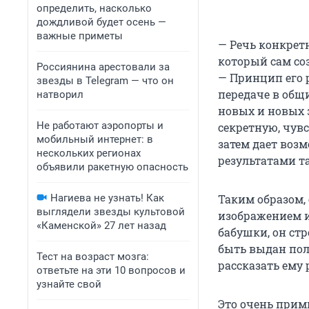
определить, насколько
дождливой будет осень —
важные приметы
— Речь конкретн
который сам соз
Россиянина арестовали за
— Принцип его 
звезды в Telegram — что он
передаче в общ
натворил
новых и новых 
Не работают аэропорты и
секретную, чувс
мобильный интернет: в
затем дает воз
нескольких регионах
результатами та
объявили ракетную опасность
Нагиева не узнать! Как
Таким образом, 
выглядели звезды культовой
изображением и
«Каменской» 27 лет назад
бабушки, он ст
быть выдан пол
Тест на возраст мозга:
рассказать ему
ответьте на эти 10 вопросов и
узнайте свой
Это очень прим