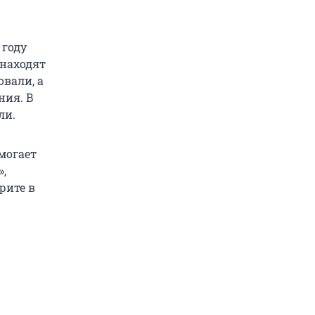
 году
 находят
вали, а
ния. В
ли.
омогает
,
рите в