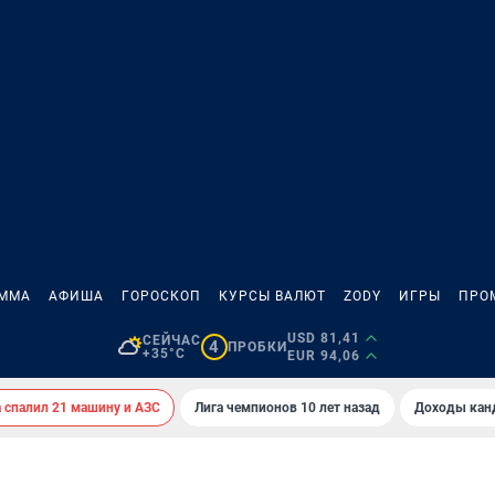
АММА
АФИША
ГОРОСКОП
КУРСЫ ВАЛЮТ
ZODY
ИГРЫ
ПРО
USD 81,41
СЕЙЧАС
4
ПРОБКИ
+35°C
EUR 94,06
спалил 21 машину и АЗС
Лига чемпионов 10 лет назад
Доходы кан