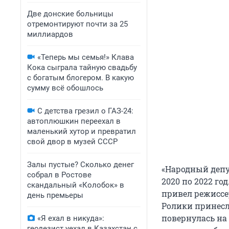
Две донские больницы
отремонтируют почти за 25
миллиардов
«Теперь мы семья!» Клава
Кока сыграла тайную свадьбу
с богатым блогером. В какую
сумму всё обошлось
С детства грезил о ГАЗ-24:
автоплюшкин переехал в
маленький хутор и превратил
свой двор в музей СССР
Залы пустые? Сколько денег
«Народный депу
собрал в Ростове
2020 по 2022 го
скандальный «Колобок» в
привел режиссе
день премьеры
Ролики принесл
повернулась на
«Я ехал в никуда»:
геодезист уехал в Казахстан с