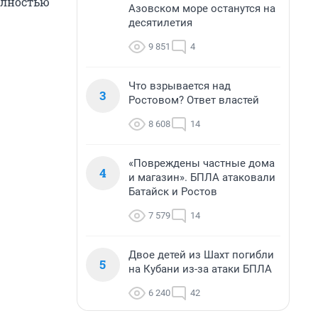
полностью
Азовском море останутся на
десятилетия
9 851
4
Что взрывается над
3
Ростовом? Ответ властей
8 608
14
«Повреждены частные дома
4
и магазин». БПЛА атаковали
Батайск и Ростов
7 579
14
Двое детей из Шахт погибли
5
на Кубани из-за атаки БПЛА
6 240
42