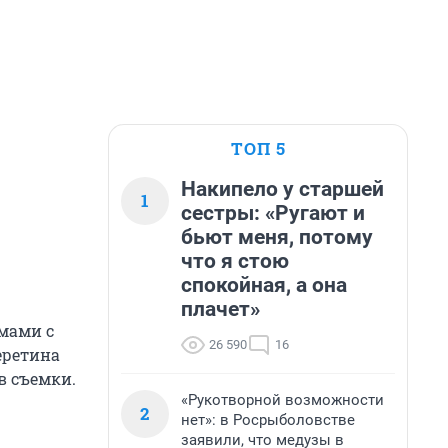
ТОП 5
Накипело у старшей
1
сестры: «Ругают и
бьют меня, потому
что я стою
спокойная, а она
плачет»
мами с
26 590
16
Неретина
в съемки.
«Рукотворной возможности
2
нет»: в Росрыболовстве
заявили, что медузы в