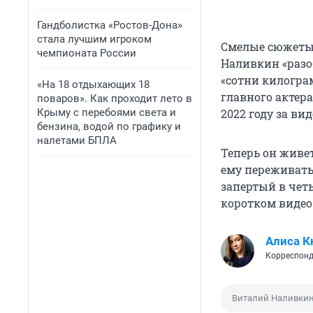
Гандболистка «Ростов-Дона»
стала лучшим игроком
Смелые сюжеты 
чемпионата России
Наливкин «разо
«сотни килогра
«На 18 отдыхающих 18
главного актера
поваров». Как проходит лето в
Крыму с перебоями света и
2022 году за ви
бензина, водой по графику и
налетами БПЛА
Теперь он живет
ему переживать
запертый в чет
коротком видео
Алиса К
Корреспонд
Виталий Наливки