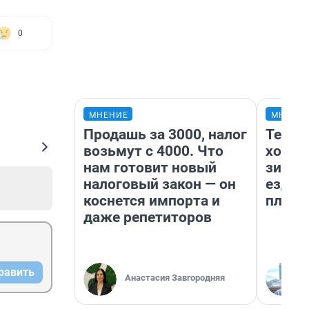
0
МНЕНИЕ
МНЕНИ
Продашь за 3000, налог
Тепло
возьмут с 4000. Что
холод
нам готовит новый
зимой
налоговый закон — он
ездит
коснется импорта и
плюсы
даже репетиторов
равить
Анастасия Завгородняя