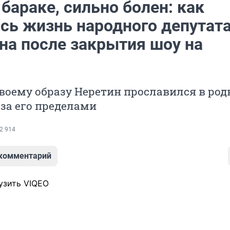
бараке, сильно болен: как
сь жизнь народного депутат
на после закрытия шоу на
воему образу Неретин прославился в ро
за его пределами
2 914
 комментарий
узить VIQEO