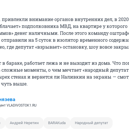
привлекли внимание органов внутренних дел, в 2020
блачает» подполковника МВД, на квартире у которого
ммов» денег наличными. После этого команду оштрафо
 отправили на 5 суток в изолятор временного содержа
део, где депутат «взрывает» остановку, шоу вовсе закры
 в бараке, работает лежа и не выходит из дома. Что п
 сложные моменты, о чем мечтает «народный депутат»
ырех стенах и вернется ли Наливкин на экраны — смот
 чуть выше.
нязева
ент VLADIVOSTOK1.RU
н
Андрей Неретин
BARAKuda
Народный депутат