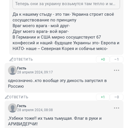
Теперь они за украину возьмутся там тепло и много свободных оксанок
Да к нашему стыду - это так- Украина строит своё 
сосуществование по принципу

Враг моего врага - мой друг-

Друг моего врага- вой враг-

В Германии и США мирно сосуществуют 67 
конфессий и наций -Будущее Украины это- Европа и 
НАТО- наше -- Северная Корея и собачье мясо-
+0
–1
ОТВЕТИТЬ
Гость
28 апреля 2024, 09:17
однозначно..кто вообще эту дикость запустил в 
Россию
+1
–0
ОТВЕТИТЬ
Гость
28 апреля 2024, 08:08
,Узбеки тоже!! их тьма тьмущая. Флаг в руки и 
АРИВИДЕРЧИ!