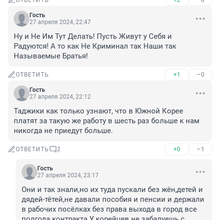
ОТВЕТИТЬ
Гость
27 апреля 2024, 22:47
Ну и Не Им Тут Делать! Пусть Живут у Себя и 
Радуются! А то как Не Криминал так Наши так 
Называемые Братья!
+1
–0
ОТВЕТИТЬ
Гость
27 апреля 2024, 22:12
Таджики как только узнают, что в Южной Корее 
платят за такую же работу в шесть раз больше к нам 
никогда не приедут больше.
+0
–1
ОТВЕТИТЬ
2
Гость
27 апреля 2024, 23:17
Они и так знали,но их туда пускали без жён,детей и 
дядей-тётей,не давали пособия и пенсии и держали 
в рабочих посёлках без права выхода в город все 
полгода контракта.У корейцев не забалуешь с 