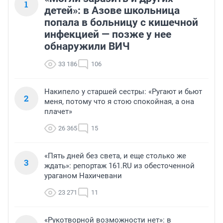
1
детей»: в Азове школьница
попала в больницу с кишечной
инфекцией — позже у нее
обнаружили ВИЧ
33 186
106
Накипело у старшей сестры: «Ругают и бьют
2
меня, потому что я стою спокойная, а она
плачет»
26 365
15
«Пять дней без света, и еще столько же
3
ждать»: репортаж 161.RU из обесточенной
ураганом Нахичевани
23 271
11
«Рукотворной возможности нет»: в