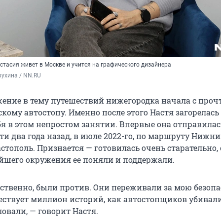
стасия живет в Москве и учится на графического дизайнера
ухина / NN.RU
жение в тему путешествий нижегородка начала с проч
кому автостопу. Именно после этого Настя загорелась
бя в этом непростом занятии. Впервые она отправилас
ти два года назад, в июле 2022-го, по маршруту Нижн
стополь. Признается — готовилась очень старательно,
айшего окружения ее поняли и поддержали.
ественно, были против. Они переживали за мою безопа
ествует миллион историй, как автостопщиков убивали
овали, — говорит Настя.