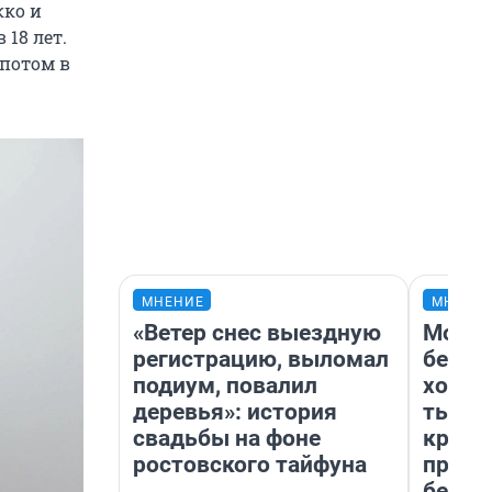
кко и
 18 лет.
 потом в
МНЕНИЕ
МНЕНИ
«Ветер снес выездную
Мой б
регистрацию, выломал
береж
подиум, повалил
хотел
деревья»: история
тысяч
свадьбы на фоне
креди
ростовского тайфуна
приех
безоп