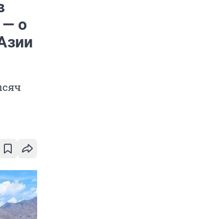
в
 — о
Азии
ысяч