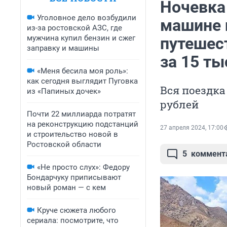
Ночевка
Уголовное дело возбудили
машине и
из-за ростовской АЗС, где
мужчина купил бензин и сжег
путешес
заправку и машины
за 15 ты
«Меня бесила моя роль»:
как сегодня выглядит Пуговка
Вся поездка
из «Папиных дочек»
рублей
Почти 22 миллиарда потратят
на реконструкцию подстанций
27 апреля 2024, 17:00
и строительство новой в
Ростовской области
5
коммент
«Не просто слух»: Федору
Бондарчуку приписывают
новый роман — с кем
Круче сюжета любого
сериала: посмотрите, что