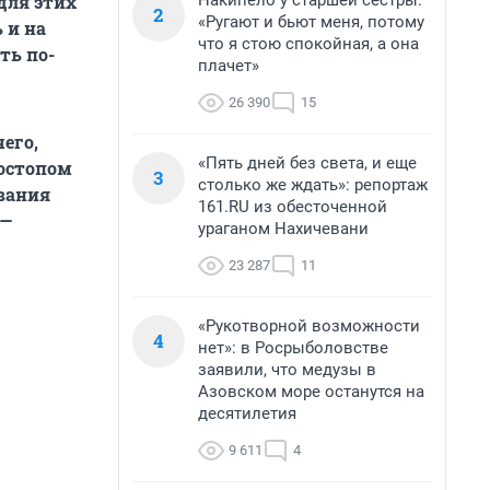
Накипело у старшей сестры:
для этих
2
«Ругают и бьют меня, потому
 и на
что я стою спокойная, а она
ть по-
плачет»
26 390
15
его,
«Пять дней без света, и еще
тостопом
3
столько же ждать»: репортаж
ывания
161.RU из обесточенной
 —
ураганом Нахичевани
23 287
11
«Рукотворной возможности
4
нет»: в Росрыболовстве
заявили, что медузы в
Азовском море останутся на
десятилетия
9 611
4