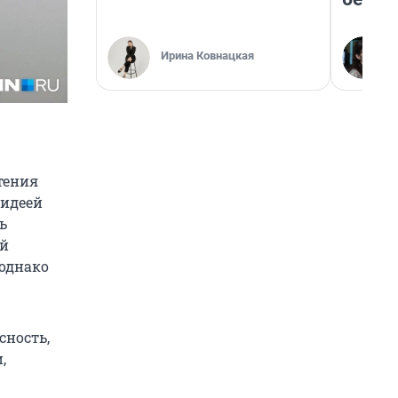
Ирина Ковнацкая
тения
 идеей
ь
ий
 однако
сность,
,