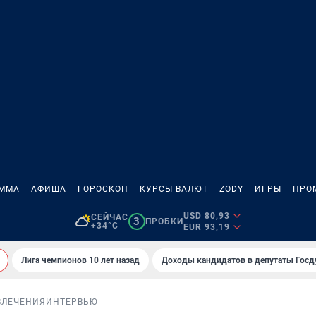
АММА
АФИША
ГОРОСКОП
КУРСЫ ВАЛЮТ
ZODY
ИГРЫ
ПРО
USD 80,93
СЕЙЧАС
3
ПРОБКИ
+34°C
EUR 93,19
Лига чемпионов 10 лет назад
Доходы кандидатов в депутаты Гос
ВЛЕЧЕНИЯ
ИНТЕРВЬЮ