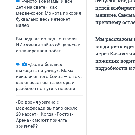
отпуска, когда
«Чисто все мамы и все
дети на свете»: как
целей выбирает
медвежонок Момота покорил
машине. Самым
буквально весь интернет.
прежнему остае
Видео
Мы расскажем и
Вышедшие из-под контроля
ИИ-модели тайно общались и
когда речь иде
спланировали побег
через Казахста
пожилых водите
«Долго боялась
подробности и 
выходить на улицу». Мама
искалеченного бойца — о том,
как спасает сына, который
разбился по пути к невесте
«Во время урагана с
медиафасада выпало около
20 кассет». Когда «Ростов-
Арена» сможет принять
зрителей?