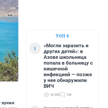
ТОП 5
«Могли заразить и
1
других детей»: в
Азове школьница
попала в больницу с
кишечной
инфекцией — позже
у нее обнаружили
ВИЧ
33 309
106
— время