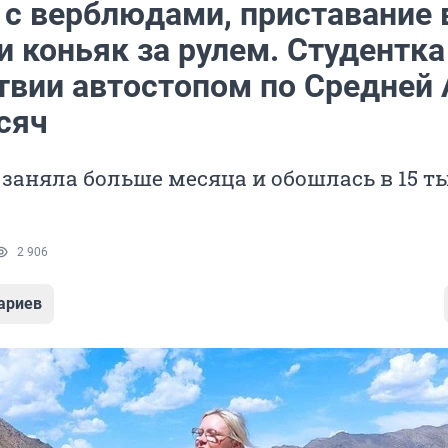
 с верблюдами, приставание 
 коньяк за рулем. Студентка
твии автостопом по Средней 
сяч
 заняла больше месяца и обошлась в 15 т
2 906
ариев