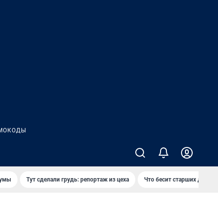
МОКОДЫ
думы
Тут сделали грудь: репортаж из цеха
Что бесит старших детей