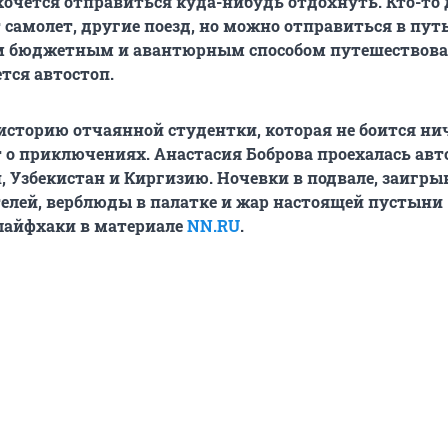
 хочется отправиться куда-нибудь отдохнуть. Кто-то 
 самолет, другие поезд, но можно отправиться в путь
 бюджетным и авантюрным способом путешествова
тся автостоп.
сторию отчаянной студентки, которая не боится нич
т о приключениях. Анастасия Боброва проехалась ав
н, Узбекистан и Киргизию. Ночевки в подвале, заигр
лей, верблюды в палатке и жар настоящей пустыни
лайфхаки в материале
NN.RU
.