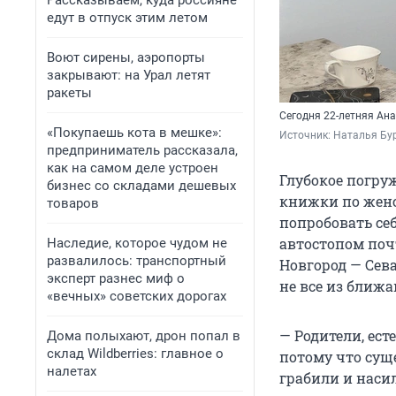
Рассказываем, куда россияне
едут в отпуск этим летом
Воют сирены, аэропорты
закрывают: на Урал летят
ракеты
Сегодня 22-летняя Ана
«Покупаешь кота в мешке»:
Источник: 
Наталья Бур
предприниматель рассказала,
как на самом деле устроен
Глубокое погру
бизнес со складами дешевых
книжки по женс
товаров
попробовать се
автостопом поч
Наследие, которое чудом не
развалилось: транспортный
Новгород — Сева
эксперт разнес миф о
не все из ближ
«вечных» советских дорогах
— Родители, ест
Дома полыхают, дрон попал в
склад Wildberries: главное о
потому что сущ
налетах
грабили и насил