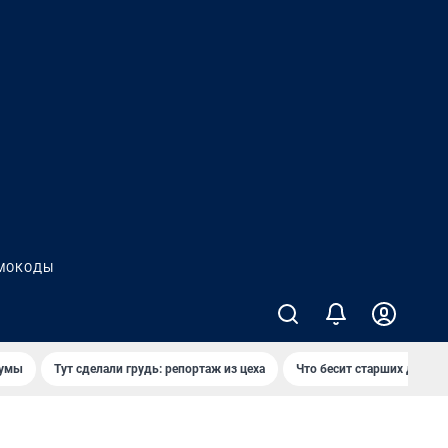
МОКОДЫ
думы
Тут сделали грудь: репортаж из цеха
Что бесит старших детей