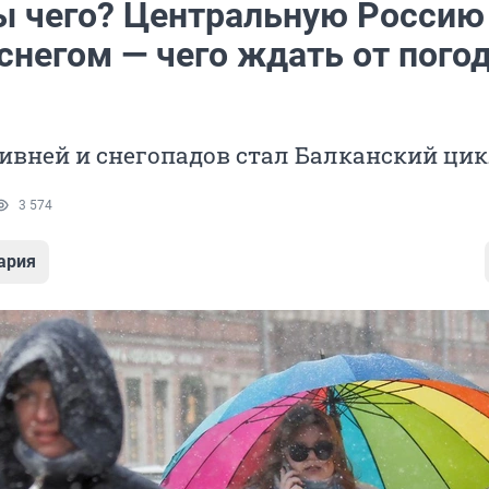
ты чего? Центральную Россию
снегом — чего ждать от пого
ивней и снегопадов стал Балканский ци
3 574
ария