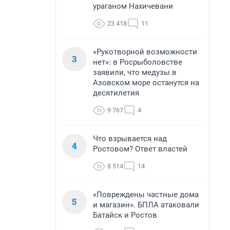
ураганом Нахичевани
23 418
11
«Рукотворной возможности
3
нет»: в Росрыболовстве
заявили, что медузы в
Азовском море останутся на
десятилетия
9 767
4
Что взрывается над
4
Ростовом? Ответ властей
8 514
14
«Повреждены частные дома
5
и магазин». БПЛА атаковали
Батайск и Ростов