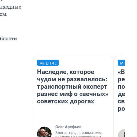
выходные
см.
области
МНЕНИЕ
МНЕНИ
Наследие, которое
«Вете
чудом не развалилось:
регис
транспортный эксперт
подиу
разнес миф о «вечных»
дерев
советских дорогах
свадь
росто
Олег Арефьев
Блогер, предприниматель,