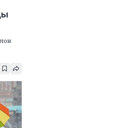
ды
клон