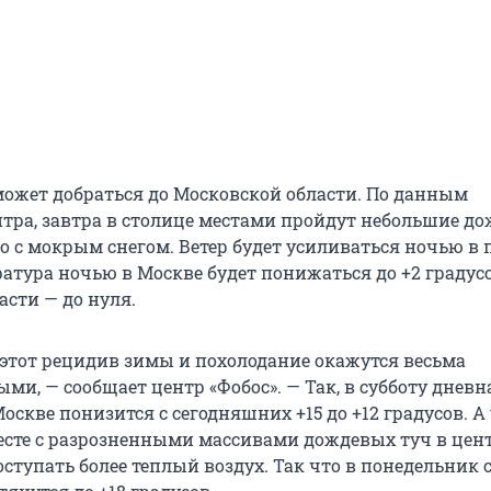
 может добраться до Московской области. По данным
тра, завтра в столице местами пройдут небольшие до
 с мокрым снегом. Ветер будет усиливаться ночью в
ература ночью в Москве будет понижаться до +2 градусо
асти — до нуля.
 этот рецидив зимы и похолодание окажутся весьма
и, — сообщает центр «Фобос». — Так, в субботу дневн
оскве понизится с сегодняшних +15 до +12 градусов. А 
есте с разрозненными массивами дождевых туч в цен
ступать более теплый воздух. Так что в понедельник 