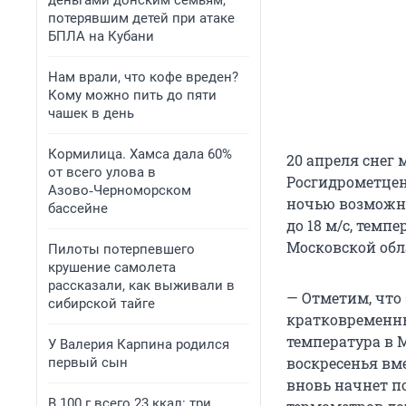
деньгами донским семьям,
потерявшим детей при атаке
БПЛА на Кубани
Нам врали, что кофе вреден?
Кому можно пить до пяти
чашек в день
Кормилица. Хамса дала 60%
20 апреля снег
от всего улова в
Росгидрометцен
Азово‑Черноморском
ночью возможно
бассейне
до 18 м/с, темп
Московской обл
Пилоты потерпевшего
крушение самолета
рассказали, как выживали в
— Отметим, что
сибирской тайге
кратковременным
температура в М
У Валерия Карпина родился
воскресенья вм
первый сын
вновь начнет по
В 100 г всего 23 ккал: три