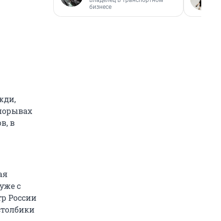
владелец в транспортном
бизнесе
жди,
 порывах
в, в
ая
уже с
тр России
столбики