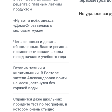
термометров дот
рецепта с главным летним
продуктом
Не удалось загр
«Ну вот и всё»: звезда
«Дома-2» развелась с
молодым мужем
Четыре новых и девять
обновленных. Власти региона
проинспектировали школы
перед началом учебного года
Готовим тазики и
кипятильники. В Ростове
жители Александровки почти
на месяц останутся без
горячей воды
Справится даже школьник:
пройдите тест по географии, в
котором очень стыдно