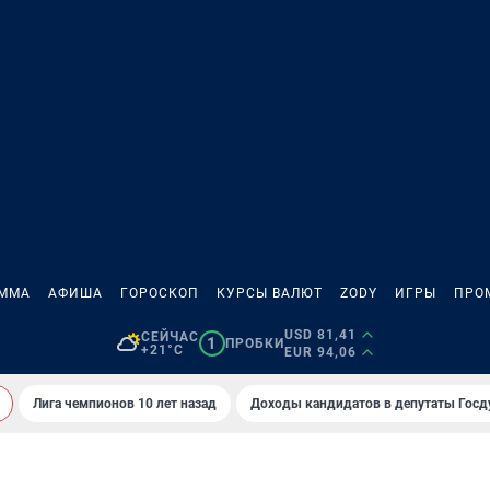
АММА
АФИША
ГОРОСКОП
КУРСЫ ВАЛЮТ
ZODY
ИГРЫ
ПРО
USD 81,41
СЕЙЧАС
1
ПРОБКИ
+21°C
EUR 94,06
Лига чемпионов 10 лет назад
Доходы кандидатов в депутаты Гос