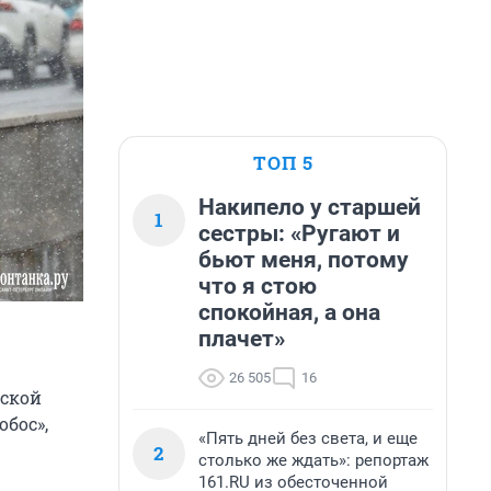
ТОП 5
Накипело у старшей
1
сестры: «Ругают и
бьют меня, потому
что я стою
спокойная, а она
плачет»
26 505
16
рской
обос»,
«Пять дней без света, и еще
2
столько же ждать»: репортаж
161.RU из обесточенной