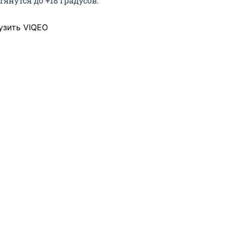
янутся до +18 градусов.
узить VIQEO