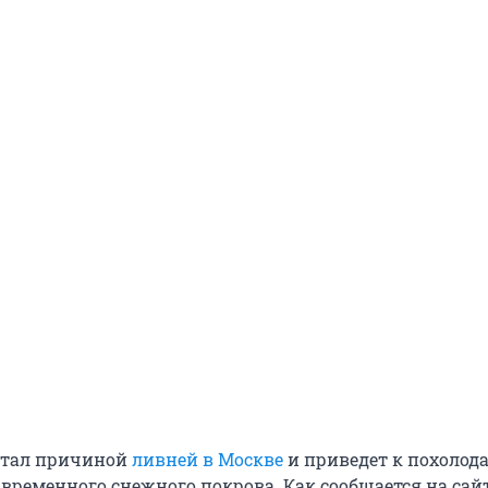
стал причиной
ливней в Москве
и приведет к похолод
ременного снежного покрова. Как сообщается на сай