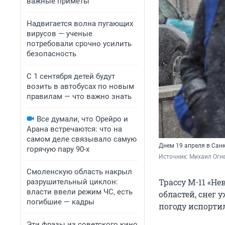
важные приметы
Надвигается волна пугающих
вирусов — ученые
потребовали срочно усилить
безопасность
С 1 сентября детей будут
возить в автобусах по новым
правилам — что важно знать
Все думали, что Орейро и
Арана встречаются: что на
самом деле связывало самую
Днем 19 апреля в Санк
горячую пару 90-х
Источник: 
Михаил Огне
Смоленскую область накрыл
Трассу М-11 «Не
разрушительный циклон:
власти ввели режим ЧС, есть
областей, снег 
погибшие — кадры
погоду испорти
Эти фразы из советского кино