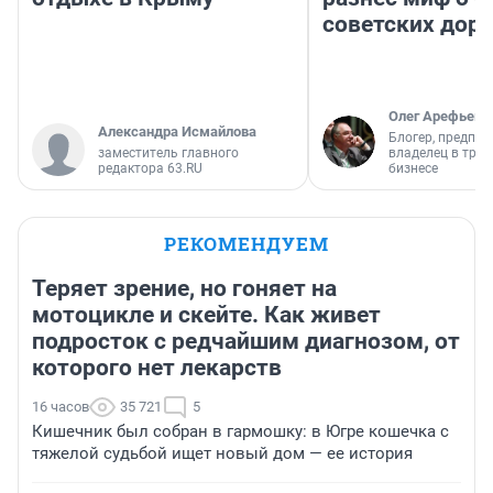
советских доро
Олег Арефьев
Александра Исмайлова
Блогер, предпри
заместитель главного
владелец в тра
редактора 63.RU
бизнесе
РЕКОМЕНДУЕМ
Теряет зрение, но гоняет на
мотоцикле и скейте. Как живет
подросток с редчайшим диагнозом, от
которого нет лекарств
16 часов
35 721
5
Кишечник был собран в гармошку: в Югре кошечка с
тяжелой судьбой ищет новый дом — ее история