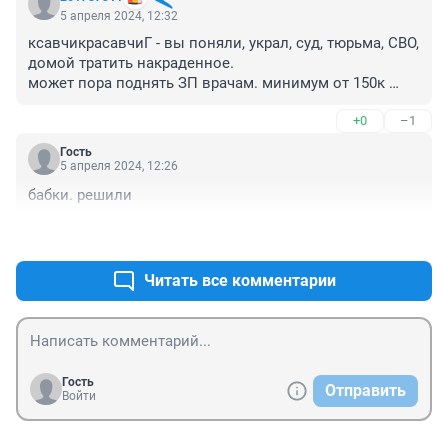
5 апреля 2024, 12:32
ксавчикрасавчиГ - вы поняли, украл, суд, тюрьма, СВО, 
домой тратить накраденное.

может пора поднять ЗП врачам. минимум от 150к 
чистыми....

+0
–1
а кому я пишу это))) бесполезно!
Гость
5 апреля 2024, 12:26
бабки. решили
+0
–0
Читать все комментарии
Гость
Отправить
Войти