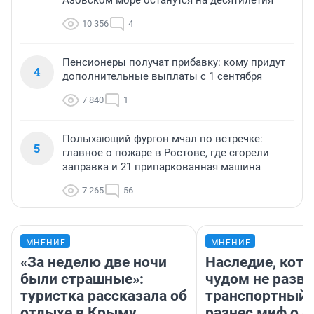
Азовском море останутся на десятилетия
10 356
4
Пенсионеры получат прибавку: кому придут
4
дополнительные выплаты с 1 сентября
7 840
1
Полыхающий фургон мчал по встречке:
5
главное о пожаре в Ростове, где сгорели
заправка и 21 припаркованная машина
7 265
56
МНЕНИЕ
МНЕНИЕ
«За неделю две ночи
Наследие, кото
были страшные»:
чудом не разва
туристка рассказала об
транспортный 
отдыхе в Крыму
разнес миф о 