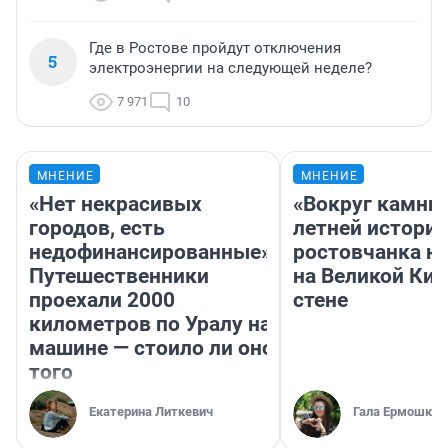
Где в Ростове пройдут отключения
5
электроэнергии на следующей неделе?
7 971
10
МНЕНИЕ
МНЕНИЕ
«Нет некрасивых
«Вокруг камни 
городов, есть
летней историе
недофинансированные».
ростовчанка н
Путешественники
на Великой Ки
проехали 2000
стене
километров по Уралу на
машине — стоило ли оно
того
Екатерина Литкевич
Гала Ермошкин