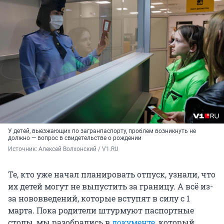
У детей, выезжающих по загранпаспорту, проблем возникнуть не
должно — вопрос в свидетельстве о рождении
Источник: 
Алексей Волхонский / V1.RU
Те, кто уже начал планировать отпуск, узнали, что
их детей могут не выпустить за границу. А всё из-
за нововведений, которые вступят в силу с 1
марта. Пока родители штурмуют паспортные
столы, мы разобрались в
документе
, который