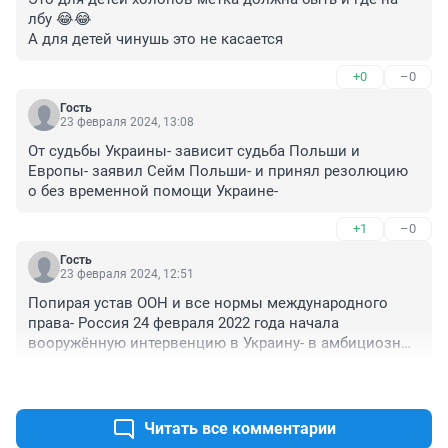
лбу 😂😂

А для детей чинушь это не касается
+0
–0
Гость
23 февраля 2024, 13:08
От судьбы Украины- зависит судьба Польши и 
Европы- заявил Сейм Польши- и принял резолюцию 
о без временной помощи Украине-
+1
–0
Гость
23 февраля 2024, 12:51
Попирая устав ООН и все нормы международного 
права- Россия 24 февраля 2022 года начала 
вооружённую интервенцию в Украину- в амбициозных 
целях Путина-Из захваченных нами городов Луганск 
+1
–0
и Донецк мы и Лукавшенко насильно вывезли с их 
Родины около пяти тысяч детей лишив их родного 
языка и счастливого детства-
Читать все комментарии