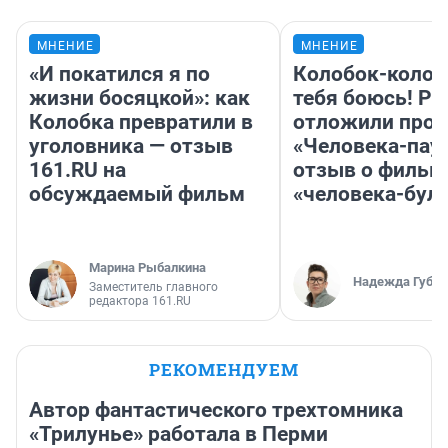
МНЕНИЕ
МНЕНИЕ
«И покатился я по
Колобок-колобо
жизни босяцкой»: как
тебя боюсь! Ра
Колобка превратили в
отложили прок
уголовника — отзыв
«Человека-пау
161.RU на
отзыв о фильм
обсуждаемый фильм
«человека-бул
Марина Рыбалкина
Надежда Губар
Заместитель главного
редактора 161.RU
РЕКОМЕНДУЕМ
Автор фантастического трехтомника
«Трилунье» работала в Перми