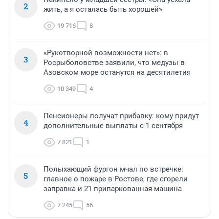
2
жить, а я осталась быть хорошей»
19 716
8
«Рукотворной возможности нет»: в
3
Росрыболовстве заявили, что медузы в
Азовском море останутся на десятилетия
10 349
4
Пенсионеры получат прибавку: кому придут
4
дополнительные выплаты с 1 сентября
7 821
1
Полыхающий фургон мчал по встречке:
5
главное о пожаре в Ростове, где сгорели
заправка и 21 припаркованная машина
7 245
56