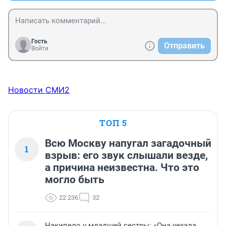
Гость
Отправить
Войти
Новости СМИ2
ТОП 5
Всю Москву напугал загадочный
1
взрыв: его звук слышали везде,
а причина неизвестна. Что это
могло быть
22 236
32
Накипело у младшей сестры: «Она уехала