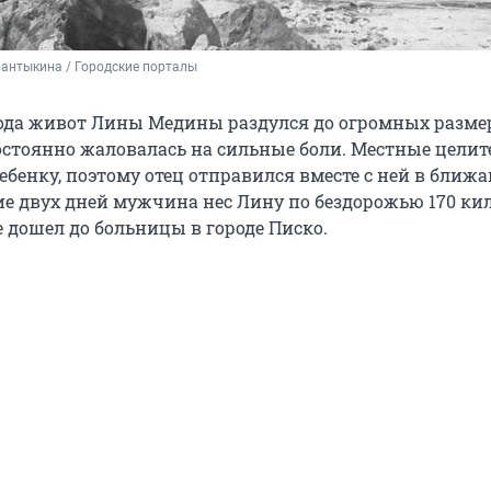
антыкина / Городские порталы
года живот Лины Медины раздулся до огромных размер
остоянно жаловалась на сильные боли. Местные целит
ебенку, поэтому отец отправился вместе с ней в бли
ние двух дней мужчина нес Лину по бездорожью 170 ки
 дошел до больницы в городе Писко.