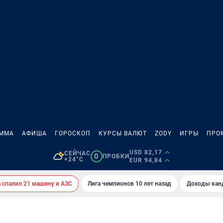
АММА
АФИША
ГОРОСКОП
КУРСЫ ВАЛЮТ
ZODY
ИГРЫ
ПРО
USD 82,17
СЕЙЧАС
0
ПРОБКИ
+24°C
EUR 94,84
спалил 21 машину и АЗС
Лига чемпионов 10 лет назад
Доходы кан