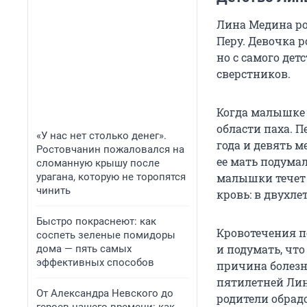
Лина Медина род
Перу. Девочка р
но с самого дет
сверстников.
Когда малышке 
области паха. П
«У нас нет столько денег».
года и девять 
Ростовчанин пожаловался на
ее мать подумал
сломанную крышу после
урагана, которую не торопятся
малышки течет 
чинить
кровь: в двухле
Быстро покраснеют: как
Кровотечения п
соспеть зеленые помидоры
и подумать, чт
дома — пять самых
эффективных способов
причина болезни
пятилетней Лин
От Александра Невского до
родители обрадо