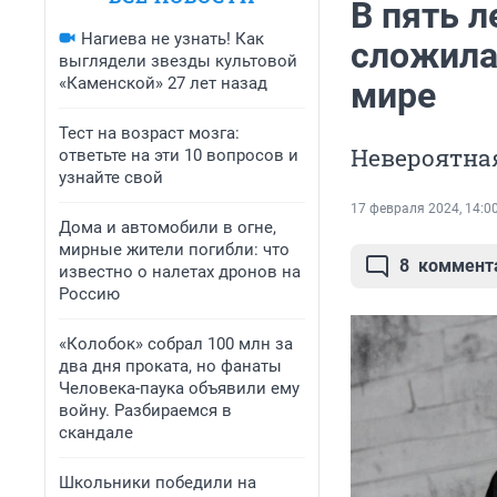
В пять л
Нагиева не узнать! Как
сложила
выглядели звезды культовой
«Каменской» 27 лет назад
мире
Тест на возраст мозга:
Невероятна
ответьте на эти 10 вопросов и
узнайте свой
17 февраля 2024, 14:0
Дома и автомобили в огне,
мирные жители погибли: что
8
коммент
известно о налетах дронов на
Россию
«Колобок» собрал 100 млн за
два дня проката, но фанаты
Человека-паука объявили ему
войну. Разбираемся в
скандале
Школьники победили на