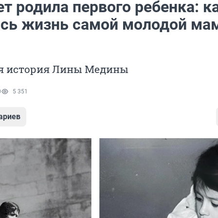
ет родила первого ребенка: к
сь жизнь самой молодой ма
я история Лины Медины
0
5 351
ариев