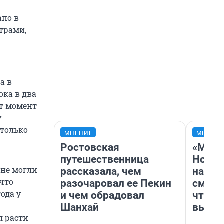
апо в
страми,
а в
ока в два
от момент
у
 только
МНЕНИЕ
МНЕНИ
Ростовская
«Мы в
путешественница
Нолан
 не могли
рассказала, чем
настр
 что
разочаровал ее Пекин
смотр
ода у
и чем обрадовал
чтобы
Шанхай
выгля
л расти