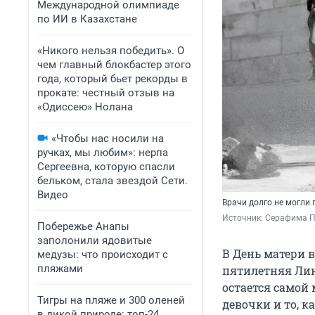
Международной олимпиаде
по ИИ в Казахстане
«Никого нельзя победить». О
чем главный блокбастер этого
года, который бьет рекорды в
прокате: честный отзыв на
«Одиссею» Нолана
«Чтобы нас носили на
ручках, мы любим»: нерпа
Сергеевна, которую спасли
бельком, стала звездой Сети.
Видео
Врачи долго не могли 
Источник: 
Серафима П
Побережье Анапы
заполонили ядовитые
В День матери в
медузы: что происходит с
пляжами
пятилетняя Лин
остается самой
Тигры на пляже и 300 оленей
девочки и то, к
в дикой природе: топ-24