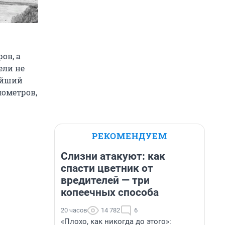
ов, а
ели не
жайший
лометров,
РЕКОМЕНДУЕМ
Слизни атакуют: как
спасти цветник от
вредителей — три
копеечных способа
20 часов
14 782
6
«Плохо, как никогда до этого»: