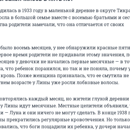
илась в 1933 году в маленькой деревне в округе Тикр
осла в большой семье вместе с восемью братьями и се
ства родители замечали, что она отличается от своих
было восемь месяцев, у нее обнаружили красные пятн
ервое время родители не придавали этому значения, п
месяцев у девочки не начались первые месячные — в т
а, что ребенок поранился, но так и не поняла, почему 
кровь. Позже женщина призналась, что ее смутила не
тнем возрасте у Лины уже росли лобковые волосы.
овторялись каждый месяц, но жители глухой деревни
о у Лины идут месячные. Местные целители объявили,
 — Луна и они ничего не могут сделать. В конце 1938 г
ы прекратились регулярные кровотечения. Но только
вались, что боги пощадили их ребенка, у дочери нача