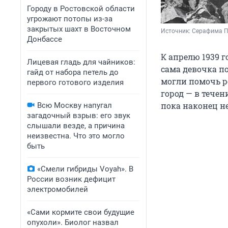
Городу в Ростовской области
угрожают потопы из-за
закрытых шахт в Восточном
Источник: 
Серафима П
Донбассе
К апрелю 1939 
Лицевая гладь для чайников:
сама девочка п
гайд от набора петель до
могли помочь р
первого готового изделия
город — в тече
пока наконец не
Всю Москву напугал
загадочный взрыв: его звук
слышали везде, а причина
неизвестна. Что это могло
быть
«Смели гибриды Voyah». В
России возник дефицит
электромобилей
«Сами кормите свои будущие
опухоли». Биолог назвал