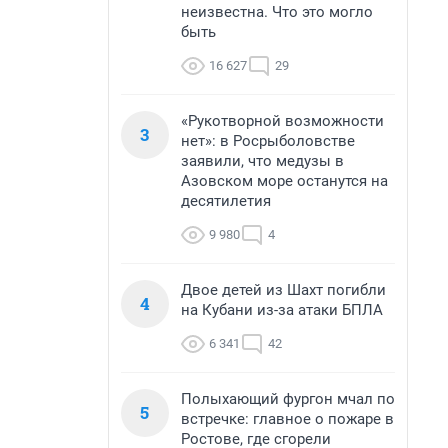
неизвестна. Что это могло
быть
16 627
29
«Рукотворной возможности
3
нет»: в Росрыболовстве
заявили, что медузы в
Азовском море останутся на
десятилетия
9 980
4
Двое детей из Шахт погибли
4
на Кубани из-за атаки БПЛА
6 341
42
Полыхающий фургон мчал по
5
встречке: главное о пожаре в
Ростове, где сгорели