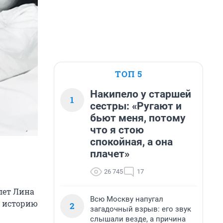
ТОП 5
Накипело у старшей
1
сестры: «Ругают и
бьют меня, потому
что я стою
спокойная, а она
плачет»
26 745
17
лет Лина
Всю Москву напугал
ю историю
2
загадочный взрыв: его звук
слышали везде, а причина