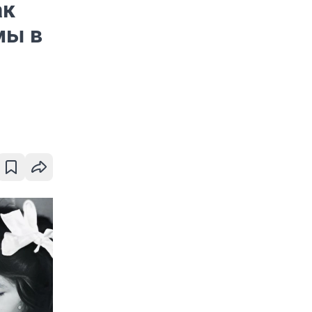
ак
мы в