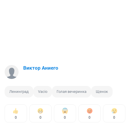
Виктор Аниего
Ленинград
Vacio
Голая вечеринка
Щенок
0
0
0
0
0