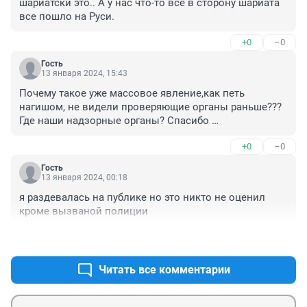
шариатски это.. А у нас что-то все в сторону шариата 
все пошло на Руси.
+0
–0
Гость
13 января 2024, 15:43
Почему такое уже массовое явление,как петь 
нагишом, не видели проверяющие органы раньше??? 
Где наши надзорные органы? Спасибо 
Ивлеевой,оголила проблему Так,что уже молчать 
+0
–0
нельзя!!!
Гость
13 января 2024, 00:18
я раздевалась на публике но это никто не оценил 
кроме вызваной полиции
+0
–0
Читать все комментарии