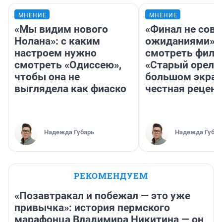
МНЕНИЕ
МНЕНИЕ
«Мы видим нового
«Финал не совп
Нолана»: с каким
ожиданиями»: 
настроем нужно
смотреть фил
смотреть «Одиссею»,
«Старый орел» 
чтобы она не
большом экран
выглядела как фиаско
честная рецен
Надежда Губарь
Надежда Губар
РЕКОМЕНДУЕМ
«Позавтракал и побежал — это уже
привычка»: история пермского
марафонца Владимира Никитина — он