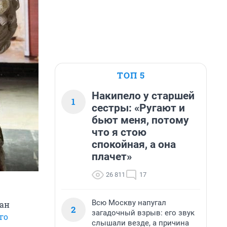
ТОП 5
Накипело у старшей
1
сестры: «Ругают и
бьют меня, потому
что я стою
спокойная, а она
плачет»
26 811
17
Всю Москву напугал
ван
2
загадочный взрыв: его звук
го
слышали везде, а причина