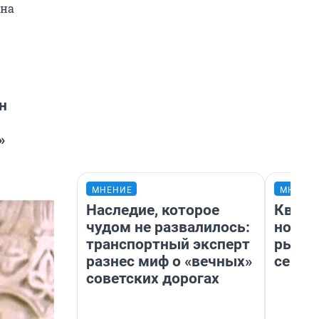
 на
н
»
МНЕНИЕ
МНЕНИ
Наследие, которое
Кварт
чудом не развалилось:
но де
транспортный эксперт
рынок
разнес миф о «вечных»
сейча
советских дорогах