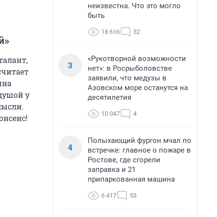
неизвестна. Что это могло
быть
18 616
32
й»
«Рукотворной возможности
талант,
3
нет»: в Росрыболовстве
считает
заявили, что медузы в
ина
Азовском море останутся на
 душой у
десятилетия
мысли.
10 047
4
онсенс!
Полыхающий фургон мчал по
4
встречке: главное о пожаре в
Ростове, где сгорели
заправка и 21
припаркованная машина
6 417
53