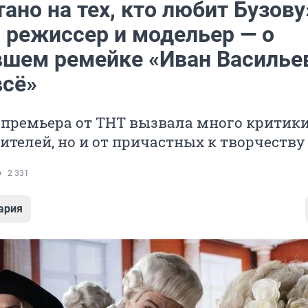
ано на тех, кто любит Бузову
, режиссер и модельер — о
шем ремейке «Иван Василье
всё»
 премьера от ТНТ вызвала много критики
рителей, но и от причастных к творчеству
2 331
ария