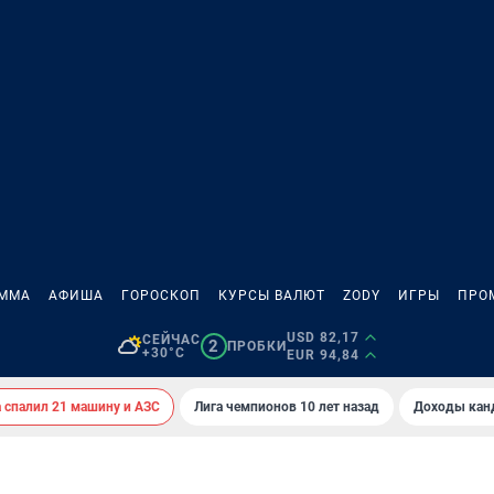
АММА
АФИША
ГОРОСКОП
КУРСЫ ВАЛЮТ
ZODY
ИГРЫ
ПРО
USD 82,17
СЕЙЧАС
2
ПРОБКИ
+30°C
EUR 94,84
спалил 21 машину и АЗС
Лига чемпионов 10 лет назад
Доходы кан