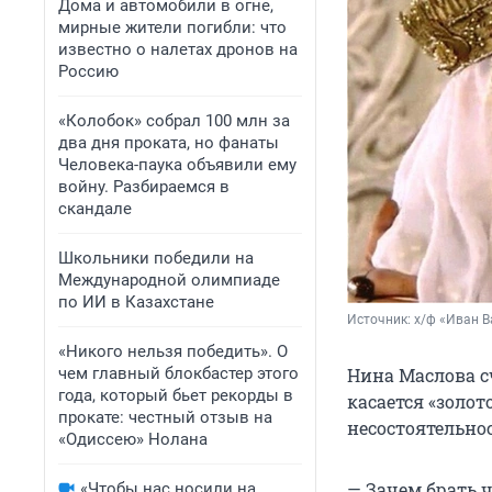
Дома и автомобили в огне,
мирные жители погибли: что
известно о налетах дронов на
Россию
«Колобок» собрал 100 млн за
два дня проката, но фанаты
Человека-паука объявили ему
войну. Разбираемся в
скандале
Школьники победили на
Международной олимпиаде
по ИИ в Казахстане
Источник: 
х/ф «Иван В
«Никого нельзя победить». О
чем главный блокбастер этого
Нина Маслова сч
года, который бьет рекорды в
касается «золот
прокате: честный отзыв на
несостоятельнос
«Одиссею» Нолана
— Зачем брать 
«Чтобы нас носили на