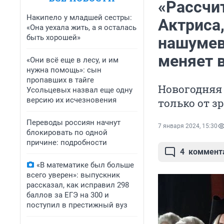
«Рассчит
Накипело у младшей сестры:
Актриса
«Она уехала жить, а я осталась
быть хорошей»
нашумев
меняет 
«Они всё еще в лесу, и им
нужна помощь»: сын
пропавших в тайге
Новогодняя
Усольцевых назвал еще одну
версию их исчезновения
только от з
Переводы россиян начнут
7 января 2024, 15:30
блокировать по одной
причине: подробности
4
коммент
«В математике был больше
всего уверен»: выпускник
рассказал, как исправил 298
баллов за ЕГЭ на 300 и
поступил в престижный вуз