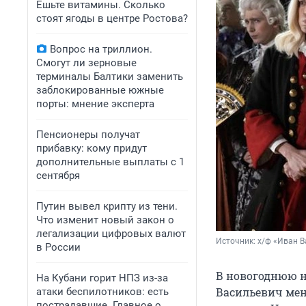
Ешьте витамины. Сколько
стоят ягоды в центре Ростова?
Вопрос на триллион.
Смогут ли зерновые
терминалы Балтики заменить
заблокированные южные
порты: мнение эксперта
Пенсионеры получат
прибавку: кому придут
дополнительные выплаты с 1
сентября
Путин вывел крипту из тени.
Что изменит новый закон о
легализации цифровых валют
Источник: 
х/ф «Иван В
в России
В новогоднюю н
На Кубани горит НПЗ из-за
Васильевич меня
атаки беспилотников: есть
пострадавшие. Главное о