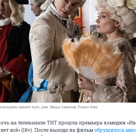
асильевич меняет всё», реж. Миша Семичев, Роман Ким
очь на телеканале ТНТ прошла премьера комедии «И
ет всё» (18+). После выхода на фильм
обрушилось мно