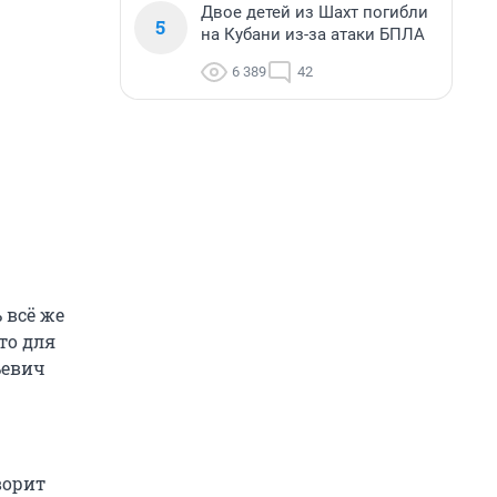
Двое детей из Шахт погибли
5
на Кубани из-за атаки БПЛА
6 389
42
 всё же
то для
ьевич
ворит