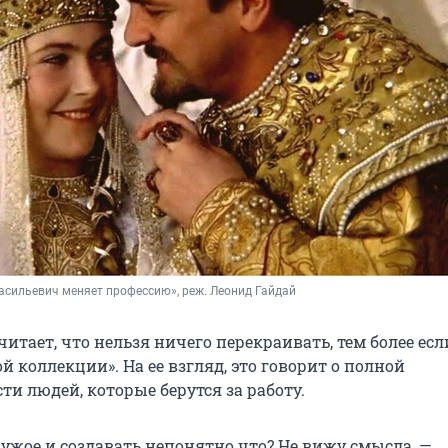
асильевич меняет профессию», реж. Леонид Гайдай
итает, что нельзя ничего перекраивать, тем более есл
ой коллекции». На ее взгляд, это говорит о полной
ти людей, которые берутся за работу.
чужое и создавать непонятно что? Не вижу смысла, —