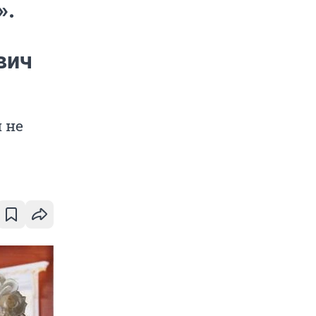
».
вич
 не