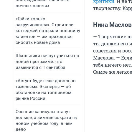
критики
. И не 
ночных налетах
творчеству. Ко
«Гайки только
Нина Маслова
закручиваются». Строители
коттеджей потеряли половину
— Творческие лю
клиентов — им приходится
сносить новые дома
ты должен его и
советская и ро
Школьники начнут учиться по
Маслова. — Если
новой программе: что
тебя ничего не
изменится с 1 сентября
Самое же легкое
«Август будет еще довольно
тяжелым». Эксперты — об
обстановке на топливном
рынке России
Осенние каникулы станут
дольше, а зимние сократят в
новом учебном году: в чём
дело