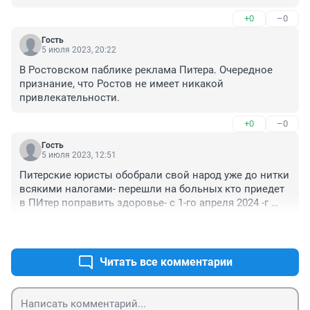
+0
–0
Гость
5 июля 2023, 20:22
В Ростовском паблике реклама Питера. Очередное 
признание, что Ростов не имеет никакой 
привлекательности.
+0
–0
Гость
5 июля 2023, 12:51
Питерские юристы обобрали свой народ уже до нитки 
всякими налогами- перешли на больных кто приедет 
в ПИтер поправить здоровье- с 1-го апреля 2024 -г 
плати по 100 руб в день - Питер ещё тот курорт разве 
+0
–0
только чахотку привезёшь от туда в качестве бонуса-
Читать все комментарии