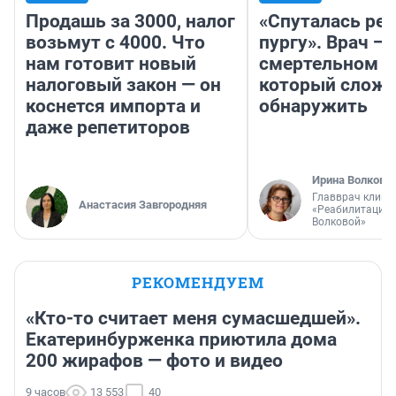
Продашь за 3000, налог
«Спуталась реч
возьмут с 4000. Что
пургу». Врач — 
нам готовит новый
смертельном д
налоговый закон — он
который слож
коснется импорта и
обнаружить
даже репетиторов
Ирина Волкова
Главврач клини
Анастасия Завгородняя
«Реабилитация 
Волковой»
РЕКОМЕНДУЕМ
«Кто-то считает меня сумасшедшей».
Екатеринбурженка приютила дома
200 жирафов — фото и видео
9 часов
13 553
40