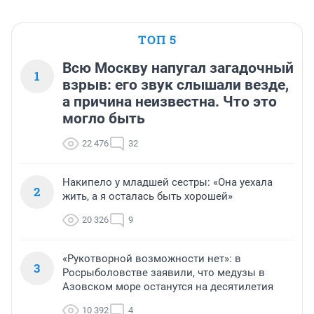
ТОП 5
Всю Москву напугал загадочный
1
взрыв: его звук слышали везде,
а причина неизвестна. Что это
могло быть
22 476
32
Накипело у младшей сестры: «Она уехала
2
жить, а я осталась быть хорошей»
20 326
9
«Рукотворной возможности нет»: в
3
Росрыболовстве заявили, что медузы в
Азовском море останутся на десятилетия
10 392
4