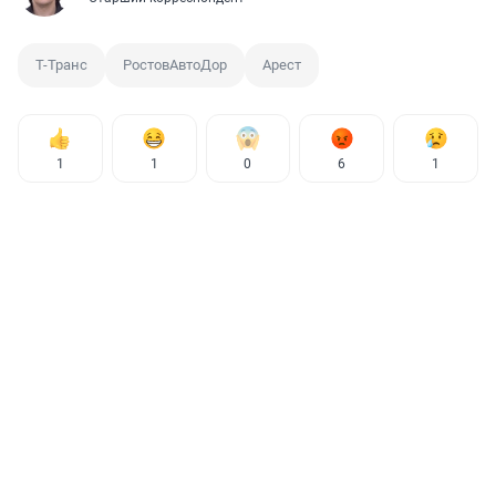
Т-Транс
РостовАвтоДор
Арест
1
1
0
6
1