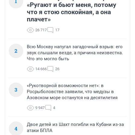
1
«Ругают и бьют меня, потому
что я стою спокойная, а она
плачет»
26 717
17
Всю Москву напугал загадочный взрыв: его
2
звук слышали везде, а причина неизвестна.
Что это могло быть
14 666
26
«Рукотворной возможности нет»: в
3
Росрыболовстве заявили, что медузы в
Азовском море останутся на десятилетия
9 947
4
Двое детей из Шахт погибли на Кубани из-за
4
атаки БПЛА