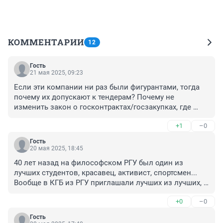
КОММЕНТАРИИ
12
Гость
21 мая 2025, 09:23
Если эти компании ни раз были фигурантами, тогда 
почему их допускают к тендерам? Почему не 
изменить закон о госконтрактах/госзакупках, где 
прописать, что фигурантам различных дел запрещено 
+1
–0
участвовать... тогда ситуация немного улучшится
Гость
20 мая 2025, 18:45
40 лет назад на философском РГУ был один из 
лучших студентов, красавец, активист, спортсмен... 
Вообще в КГБ из РГУ приглашали лучших из лучших, 
студентов с научным мышлением... Таким Виктор 
+0
–0
был сорок лет назад...
Гость