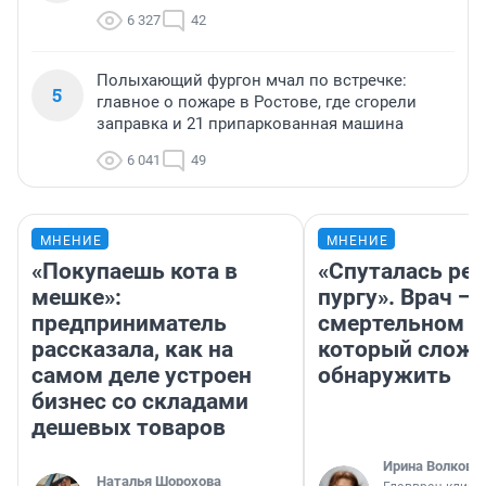
6 327
42
Полыхающий фургон мчал по встречке:
5
главное о пожаре в Ростове, где сгорели
заправка и 21 припаркованная машина
6 041
49
МНЕНИЕ
МНЕНИЕ
«Покупаешь кота в
«Спуталась реч
мешке»:
пургу». Врач — 
предприниматель
смертельном д
рассказала, как на
который слож
самом деле устроен
обнаружить
бизнес со складами
дешевых товаров
Ирина Волкова
Наталья Шорохова