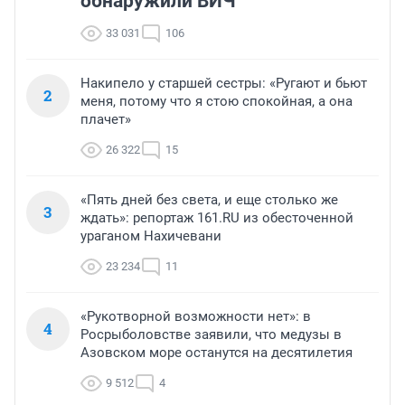
обнаружили ВИЧ
33 031
106
Накипело у старшей сестры: «Ругают и бьют
2
меня, потому что я стою спокойная, а она
плачет»
26 322
15
«Пять дней без света, и еще столько же
3
ждать»: репортаж 161.RU из обесточенной
ураганом Нахичевани
23 234
11
«Рукотворной возможности нет»: в
4
Росрыболовстве заявили, что медузы в
Азовском море останутся на десятилетия
9 512
4