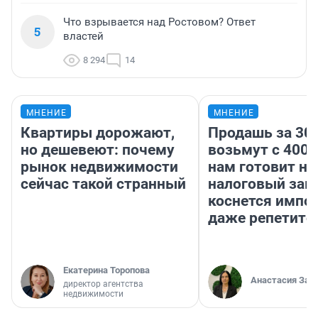
Что взрывается над Ростовом? Ответ
5
властей
8 294
14
МНЕНИЕ
МНЕНИЕ
Квартиры дорожают,
Продашь за 300
но дешевеют: почему
возьмут с 4000
рынок недвижимости
нам готовит н
сейчас такой странный
налоговый зако
коснется импор
даже репетито
Екатерина Торопова
Анастасия Зав
директор агентства
недвижимости