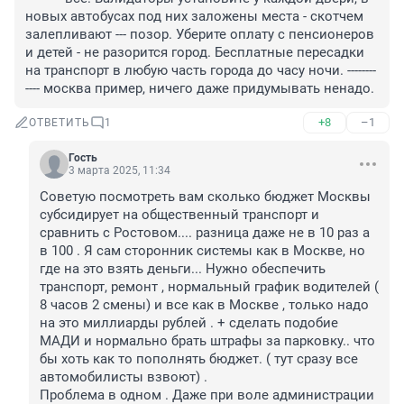
новых автобусах под них заложены места - скотчем 
залепливают --- позор. Уберите оплату с пенсионеров 
и детей - не разорится город. Бесплатные пересадки 
на транспорт в любую часть города до часу ночи. --------
---- москва пример, ничего даже придумывать ненадо.
+8
–1
ОТВЕТИТЬ
1
Гость
3 марта 2025, 11:34
Советую посмотреть вам сколько бюджет Москвы 
субсидирует на общественный транспорт и 
сравнить с Ростовом.... разница даже не в 10 раз а 
в 100 . Я сам сторонник системы как в Москве, но 
где на это взять деньги... Нужно обеспечить 
транспорт, ремонт , нормальный график водителей ( 
8 часов 2 смены) и все как в Москве , только надо 
на это миллиарды рублей . + сделать подобие 
МАДИ и нормально брать штрафы за парковку.. что 
бы хоть как то пополнять бюджет. ( тут сразу все 
автомобилисты взвоют) .

Проблема в одном . Даже при воле администрации 