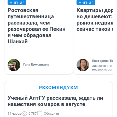
МНЕНИЕ
МНЕНИЕ
Ростовская
Квартиры дор
путешественница
но дешевеют: 
рассказала, чем
рынок недвиж
разочаровал ее Пекин
сейчас такой 
и чем обрадовал
Шанхай
Екатерина Торо
Гала Ермошкина
директор агентс
недвижимости
РЕКОМЕНДУЕМ
Ученый АлтГУ рассказала, ждать ли
нашествия комаров в августе
14 часов
6 787
Обсудить