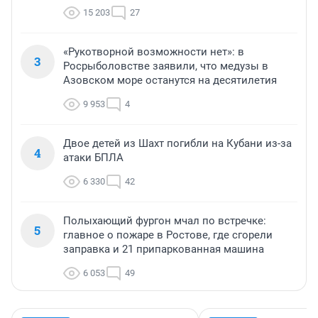
15 203
27
«Рукотворной возможности нет»: в
3
Росрыболовстве заявили, что медузы в
Азовском море останутся на десятилетия
9 953
4
Двое детей из Шахт погибли на Кубани из-за
4
атаки БПЛА
6 330
42
Полыхающий фургон мчал по встречке:
5
главное о пожаре в Ростове, где сгорели
заправка и 21 припаркованная машина
6 053
49