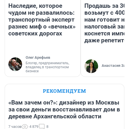
Наследие, которое
Продашь за 300
чудом не развалилось:
возьмут с 4000
транспортный эксперт
нам готовит н
разнес миф о «вечных»
налоговый зако
советских дорогах
коснется импор
даже репетито
Олег Арефьев
Блогер, предприниматель,
Анастасия Зав
владелец в транспортном
бизнесе
РЕКОМЕНДУЕМ
«Вам зачем он?»: дизайнер из Москвы
за свои деньги восстанавливает дом в
деревне Архангельской области
7 часов
4 879
8