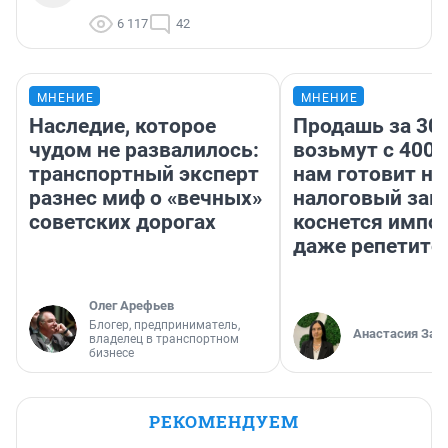
6 117
42
МНЕНИЕ
МНЕНИЕ
Наследие, которое
Продашь за 300
чудом не развалилось:
возьмут с 4000
транспортный эксперт
нам готовит н
разнес миф о «вечных»
налоговый зако
советских дорогах
коснется импор
даже репетито
Олег Арефьев
Блогер, предприниматель,
Анастасия Зав
владелец в транспортном
бизнесе
РЕКОМЕНДУЕМ