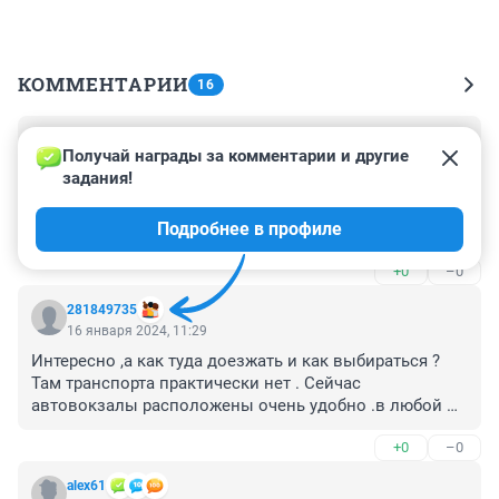
КОММЕНТАРИИ
16
Гость
17 января 2024, 09:32
Получай награды за комментарии и другие 
задания!
"При этом старый автовокзал на Шолохова не 
закрыт." Не закрыт или не будет закрыт? Это две 
Подробнее в профиле
большие разницы.
+0
–0
281849735
16 января 2024, 11:29
Интересно ,а как туда доезжать и как выбираться ? 
Там транспорта практически нет . Сейчас 
автовокзалы расположены очень удобно .в любой 
конец города уедешь . На жд вокзал с чемоданами 
+0
–0
попробуй доехать ! Как Вы все надоели со своими 
перестройками и пожарами !!!! Изуродовали весь 
alex61
город !!!!