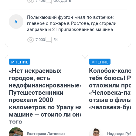
7 408
Обсудить
Полыхающий фургон мчал по встречке:
5
главное о пожаре в Ростове, где сгорели
заправка и 21 припаркованная машина
7 000
54
МНЕНИЕ
МНЕНИЕ
«Нет некрасивых
Колобок-колобо
городов, есть
тебя боюсь! Ра
недофинансированные».
отложили прок
Путешественники
«Человека-пау
проехали 2000
отзыв о фильм
километров по Уралу на
«человека-бул
машине — стоило ли оно
того
Екатерина Литкевич
Надежда Губар