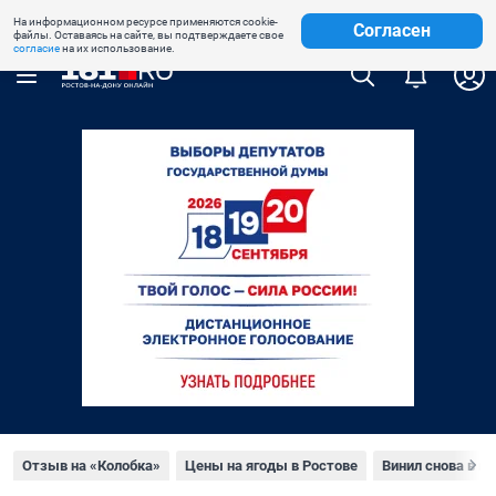
На информационном ресурсе применяются cookie-
Недвижимость
Знакомства
Погода
Телепрограмма
Согласен
файлы. Оставаясь на сайте, вы подтверждаете свое
согласие
на их использование.
Отзыв на «Колобка»
Цены на ягоды в Ростове
Винил снова в м