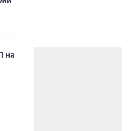
рии
П на