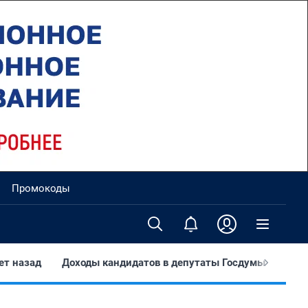
Промокоды
ет назад
Доходы кандидатов в депутаты Госдумы
Тут 