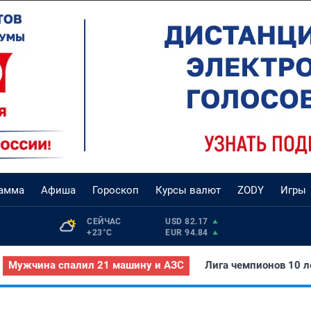
рамма
Афиша
Гороскоп
Курсы валют
ZODY
Игры
СЕЙЧАС 
USD 82.17
+23°С
EUR 94.84
Мужчина спалил 21 машину и АЗС
Лига чемпионов 10 л