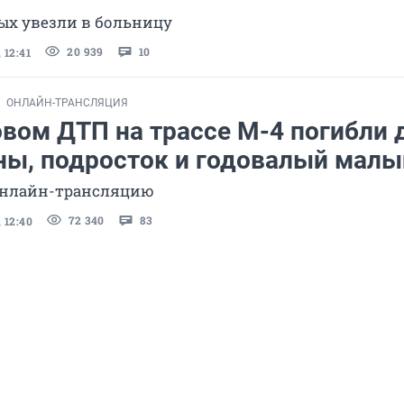
ых увезли в больницу
20 939
10
 12:41
ОНЛАЙН-ТРАНСЛЯЦИЯ
овом ДТП на трассе
М-4
погибли 
ы, подросток и годовалый мал
онлайн-трансляцию
72 340
83
 12:40