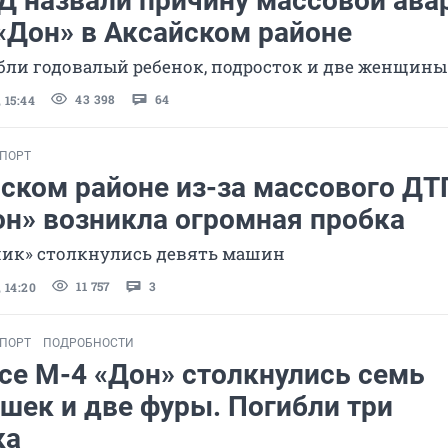
Д назвали причину массовой ава
«Дон» в Аксайском районе
бли годовалый ребенок, подросток и две женщины
43 398
64
 15:44
СПОРТ
ском районе из-за массового ДТ
н» возникла огромная пробка
ник» столкнулись девять машин
11 757
3
 14:20
СПОРТ
ПОДРОБНОСТИ
се М-4 «Дон» столкнулись семь
шек и две фуры. Погибли три
ка