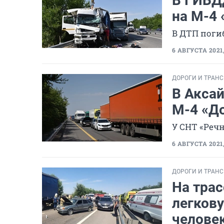
В ГИБД
на
М-4
В ДТП поги
6 АВГУСТА 2021,
ДОРОГИ И ТРАН
В Аксай
М-4
«До
У СНТ «Реч
6 АВГУСТА 2021,
ДОРОГИ И ТРАН
На трас
легкову
челове