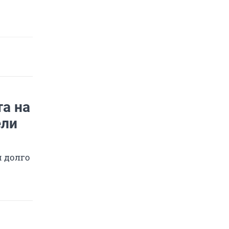
а на
ели
 долго