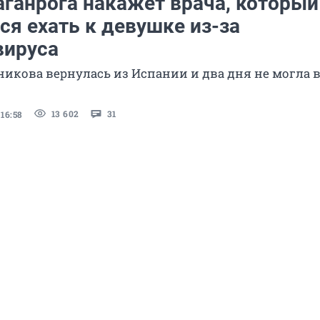
аганрога накажет врача, который
ся ехать к девушке из-за
вируса
икова вернулась из Испании и два дня не могла 
13 602
31
16:58