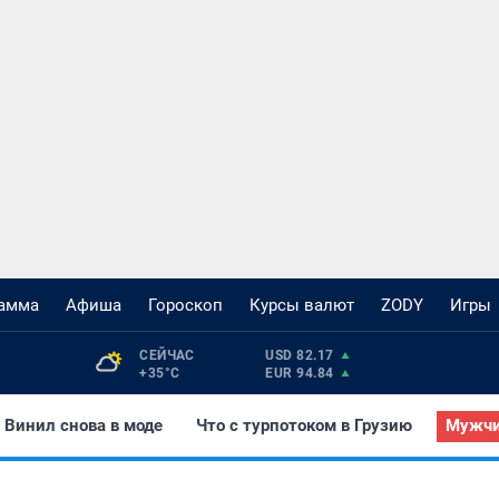
рамма
Афиша
Гороскоп
Курсы валют
ZODY
Игры
СЕЙЧАС 
USD 82.17
+35°С
EUR 94.84
Винил снова в моде
Что с турпотоком в Грузию
Мужчи