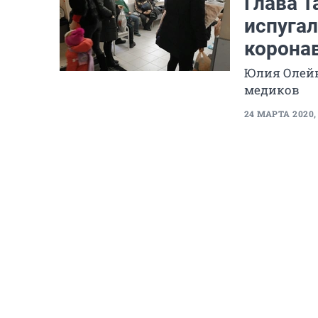
Глава Т
испугал
корона
Юлия Олейн
медиков
24 МАРТА 2020, 