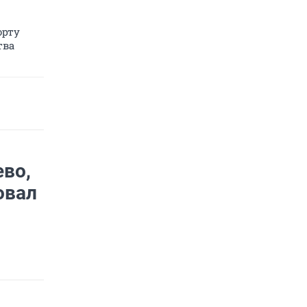
орту
тва
во,
овал