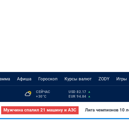
рамма
Афиша
Гороскоп
Курсы валют
ZODY
Игры
СЕЙЧАС 
USD 82.17
+30°С
EUR 94.84
Мужчина спалил 21 машину и АЗС
Лига чемпионов 10 л