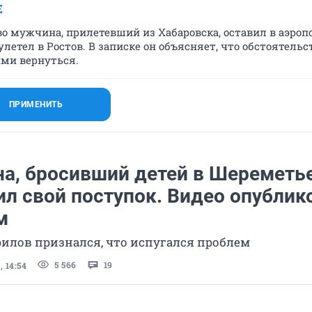
Е
о мужчина, прилетевший из Хабаровска, оставил в аэроп
летел в Ростов. В записке он объясняет, что обстоятельс
ими вернуться.
ПРИМЕНИТЬ
а, бросивший детей в Шереметье
л свой поступок. Видео опублик
м
рилов признался, что испугался проблем
5 566
19
 14:54