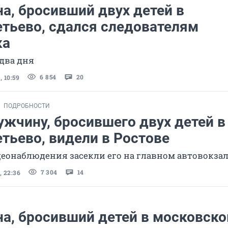
а, бросивший двух детей в
тьево, сдался следователям
ка
 два дня
6 854
20
 10:59
ПОДРОБНОСТИ
ужчину, бросившего двух детей в
тьево, видели в Ростове
еонаблюдения засекли его на главном автовокза
7 304
14
 22:36
а, бросивший детей в московск