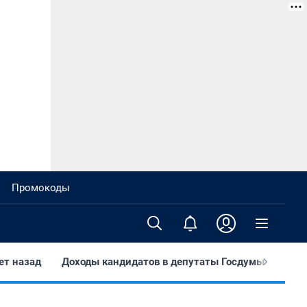
Промокоды
ет назад
Доходы кандидатов в депутаты Госдумы
Тут 