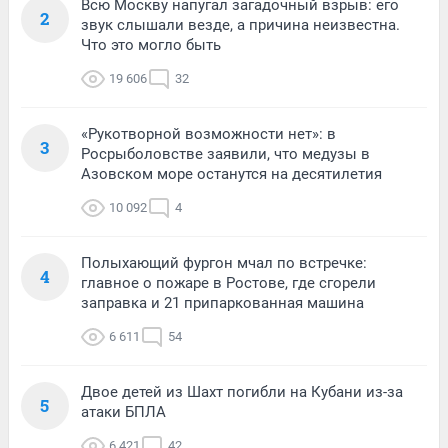
Всю Москву напугал загадочный взрыв: его
2
звук слышали везде, а причина неизвестна.
Что это могло быть
19 606
32
«Рукотворной возможности нет»: в
3
Росрыболовстве заявили, что медузы в
Азовском море останутся на десятилетия
10 092
4
Полыхающий фургон мчал по встречке:
4
главное о пожаре в Ростове, где сгорели
заправка и 21 припаркованная машина
6 611
54
Двое детей из Шахт погибли на Кубани из-за
5
атаки БПЛА
6 421
42