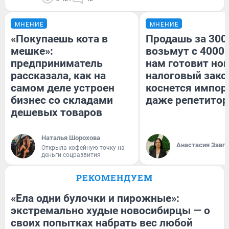
МНЕНИЕ
МНЕНИЕ
«Покупаешь кота в
Продашь за 3000
мешке»:
возьмут с 4000.
предприниматель
нам готовит но
рассказала, как на
налоговый зако
самом деле устроен
коснется импор
бизнес со складами
даже репетитор
дешевых товаров
Наталья Шорохова
Анастасия Завг
Открыла кофейную точку на
деньги соцразвития
РЕКОМЕНДУЕМ
«Ела одни булочки и пирожные»:
экстремально худые новосибирцы — о
своих попытках набрать вес любой