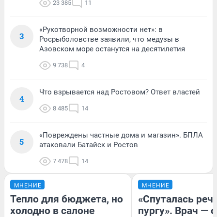
23 385
11
«Рукотворной возможности нет»: в
3
Росрыболовстве заявили, что медузы в
Азовском море останутся на десятилетия
9 738
4
Что взрывается над Ростовом? Ответ властей
4
8 485
14
«Повреждены частные дома и магазин». БПЛА
5
атаковали Батайск и Ростов
7 478
14
МНЕНИЕ
МНЕНИЕ
Тепло для бюджета, но
«Спуталась речь
холодно в салоне
пургу». Врач — о