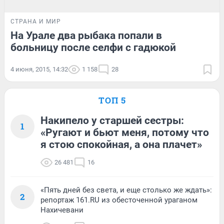
СТРАНА И МИР
На Урале два рыбака попали в
больницу после селфи с гадюкой
4 июня, 2015, 14:32
1 158
28
ТОП 5
Накипело у старшей сестры:
1
«Ругают и бьют меня, потому что
я стою спокойная, а она плачет»
26 481
16
«Пять дней без света, и еще столько же ждать»:
2
репортаж 161.RU из обесточенной ураганом
Нахичевани