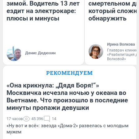
зимой. Водитель 13 лет
смертельном ди
ездит на электрокаре:
который сложн
плюсы и минусы
обнаружить
Ирина Волкова
Главврач клиник
Денис Дедюхин
«Реабилитация д
Волковой»
РЕКОМЕНДУЕМ
«Она крикнула: „Дядя Боря!“»
Москвичка исчезла ночью у океана во
Вьетнаме. Что произошло в последние
минуты пропажи девушки
17 часов
45 396
14
«Ну вот и всё»: звезда «Дома-2» развелась с молодым
мужем