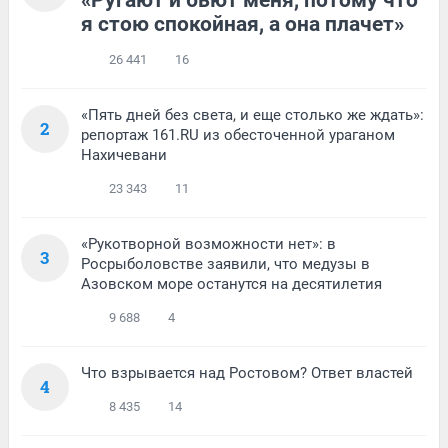
«Ругают и бьют меня, потому что
я стою спокойная, а она плачет»
26 441
16
«Пять дней без света, и еще столько же ждать»:
2
репортаж 161.RU из обесточенной ураганом
Нахичевани
23 343
11
«Рукотворной возможности нет»: в
3
Росрыболовстве заявили, что медузы в
Азовском море останутся на десятилетия
9 688
4
Что взрывается над Ростовом? Ответ властей
4
8 435
14