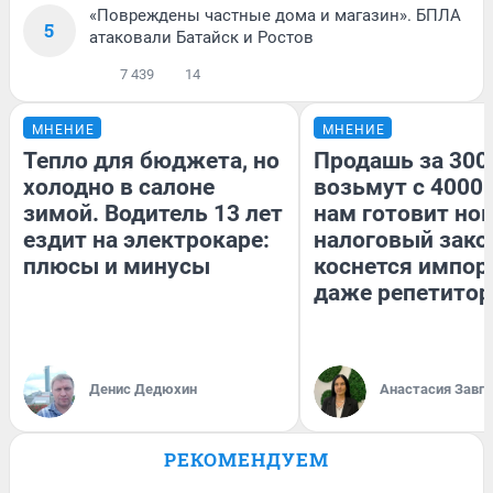
«Повреждены частные дома и магазин». БПЛА
5
атаковали Батайск и Ростов
7 439
14
МНЕНИЕ
МНЕНИЕ
Тепло для бюджета, но
Продашь за 3000
холодно в салоне
возьмут с 4000.
зимой. Водитель 13 лет
нам готовит но
ездит на электрокаре:
налоговый зако
плюсы и минусы
коснется импор
даже репетитор
Денис Дедюхин
Анастасия Завг
РЕКОМЕНДУЕМ