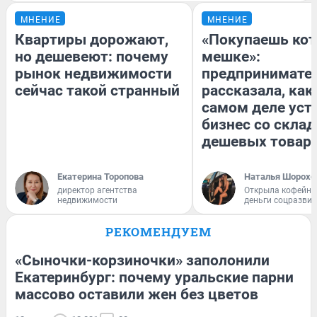
МНЕНИЕ
МНЕНИЕ
Квартиры дорожают,
«Покупаешь кот
но дешевеют: почему
мешке»:
рынок недвижимости
предпринимате
сейчас такой странный
рассказала, как
самом деле уст
бизнес со скла
дешевых товар
Екатерина Торопова
Наталья Шорохо
директор агентства
Открыла кофейну
недвижимости
деньги соцразви
РЕКОМЕНДУЕМ
«Сыночки-корзиночки» заполонили
Екатеринбург: почему уральские парни
массово оставили жен без цветов