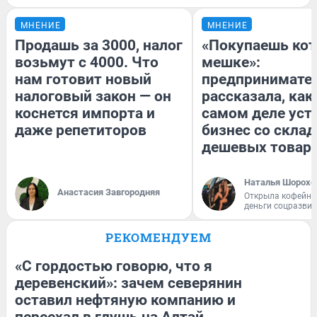
МНЕНИЕ
МНЕНИЕ
Продашь за 3000, налог
«Покупаешь кот
возьмут с 4000. Что
мешке»:
нам готовит новый
предпринимате
налоговый закон — он
рассказала, как
коснется импорта и
самом деле уст
даже репетиторов
бизнес со скла
дешевых товар
Наталья Шорохо
Анастасия Завгородняя
Открыла кофейну
деньги соцразви
РЕКОМЕНДУЕМ
«С гордостью говорю, что я
деревенский»: зачем северянин
оставил нефтяную компанию и
переехал в глушь на Алтай