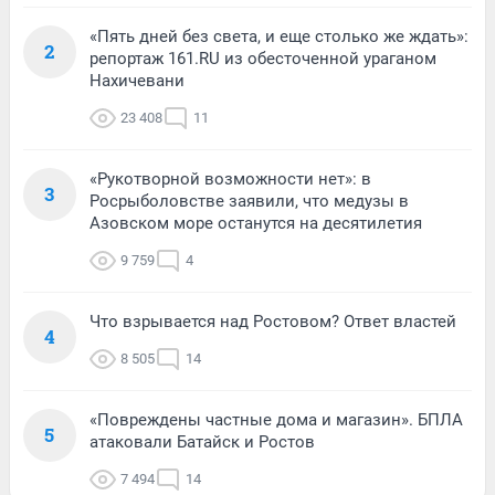
«Пять дней без света, и еще столько же ждать»:
2
репортаж 161.RU из обесточенной ураганом
Нахичевани
23 408
11
«Рукотворной возможности нет»: в
3
Росрыболовстве заявили, что медузы в
Азовском море останутся на десятилетия
9 759
4
Что взрывается над Ростовом? Ответ властей
4
8 505
14
«Повреждены частные дома и магазин». БПЛА
5
атаковали Батайск и Ростов
7 494
14