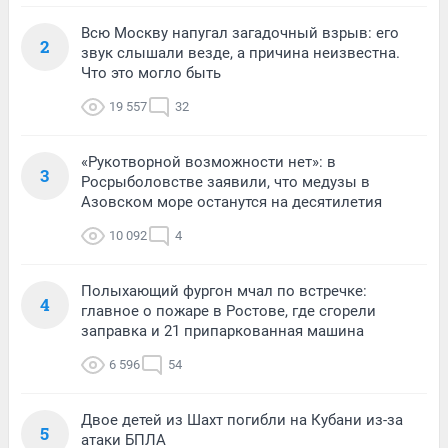
Всю Москву напугал загадочный взрыв: его
2
звук слышали везде, а причина неизвестна.
Что это могло быть
19 557
32
«Рукотворной возможности нет»: в
3
Росрыболовстве заявили, что медузы в
Азовском море останутся на десятилетия
10 092
4
Полыхающий фургон мчал по встречке:
4
главное о пожаре в Ростове, где сгорели
заправка и 21 припаркованная машина
6 596
54
Двое детей из Шахт погибли на Кубани из-за
5
атаки БПЛА