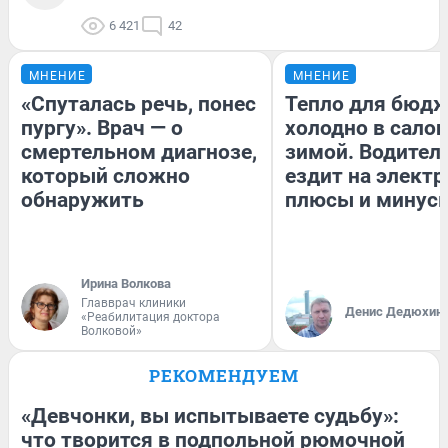
6 421
42
МНЕНИЕ
МНЕНИЕ
«Спуталась речь, понес
Тепло для бюдж
пургу». Врач — о
холодно в сало
смертельном диагнозе,
зимой. Водитель
который сложно
ездит на электр
обнаружить
плюсы и минус
Ирина Волкова
Главврач клиники
Денис Дедюхин
«Реабилитация доктора
Волковой»
РЕКОМЕНДУЕМ
«Девчонки, вы испытываете судьбу»:
что творится в подпольной рюмочной