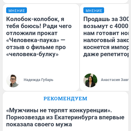
МНЕНИЕ
МНЕНИЕ
Колобок-колобок, я
Продашь за 3000
тебя боюсь! Ради чего
возьмут с 4000.
отложили прокат
нам готовит но
«Человека-паука» —
налоговый зако
отзыв о фильме про
коснется импор
«человека-булку»
даже репетитор
Надежда Губарь
Анастасия Завг
РЕКОМЕНДУЕМ
«Мужчины не терпят конкуренции».
Порнозвезда из Екатеринбурга впервые
показала своего мужа