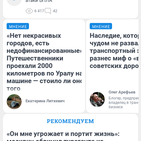
атаки БПЛА
6 417
42
МНЕНИЕ
МНЕНИЕ
«Нет некрасивых
Наследие, кото
городов, есть
чудом не разва
недофинансированные».
транспортный э
Путешественники
разнес миф о «
проехали 2000
советских доро
километров по Уралу на
машине — стоило ли оно
того
Олег Арефьев
Блогер, предприн
Екатерина Литкевич
владелец в тран
бизнесе
РЕКОМЕНДУЕМ
«Он мне угрожает и портит жизнь»: