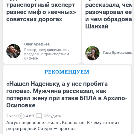
транспортный эксперт
рассказала, чем
разнес миф о «вечных»
разочаровал ее
советских дорогах
и чем обрадова
Шанхай
Олег Арефьев
Блогер, предприниматель,
Гала Ермошкина
владелец в транспортном
бизнесе
РЕКОМЕНДУЕМ
«Нашел Наденьку, а у нее пробита
голова». Мужчина рассказал, как
потерял жену при атаке БПЛА в Архипо-
Осиповке
2 часа
4 620
Обсудить
Август перевернет жизнь Козерогов. К чему готовит
ретроградный Сатурн — прогноз