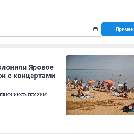
Примен
олонили Яровое
яж с концертами
дящий июль плохим