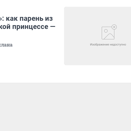
: как парень из
кой принцессе —
клана