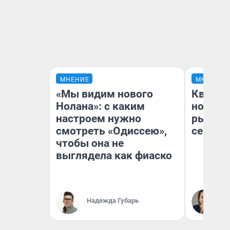
МНЕНИЕ
МНЕНИЕ
«Мы видим нового
Кварти
Нолана»: с каким
но деш
настроем нужно
рынок 
смотреть «Одиссею»,
сейчас
чтобы она не
выглядела как фиаско
Ек
Надежда Губарь
ди
не