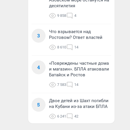
Азовском море останутся на
десятилетия
9 858
4
Что взрывается над
3
Ростовом? Ответ властей
8 610
14
«Повреждены частные дома
4
и магазин». БПЛА атаковали
Батайск и Ростов
7 583
14
Двое детей из Шахт погибли
5
на Кубани из-за атаки БПЛА
6 241
42