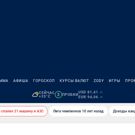
АММА
АФИША
ГОРОСКОП
КУРСЫ ВАЛЮТ
ZODY
ИГРЫ
ПРО
USD 81,41
СЕЙЧАС
3
ПРОБКИ
+35°C
EUR 94,06
спалил 21 машину и АЗС
Лига чемпионов 10 лет назад
Доходы кан