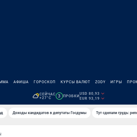
АММА
АФИША
ГОРОСКОП
КУРСЫ ВАЛЮТ
ZODY
ИГРЫ
ПРО
USD 80,93
СЕЙЧАС
3
ПРОБКИ
+27°C
EUR 93,19
ад
Доходы кандидатов в депутаты Госдумы
Тут сделали грудь: реп
Ы