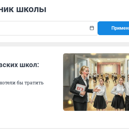
кник школы
Примен
вских школ:
 хотели бы тратить