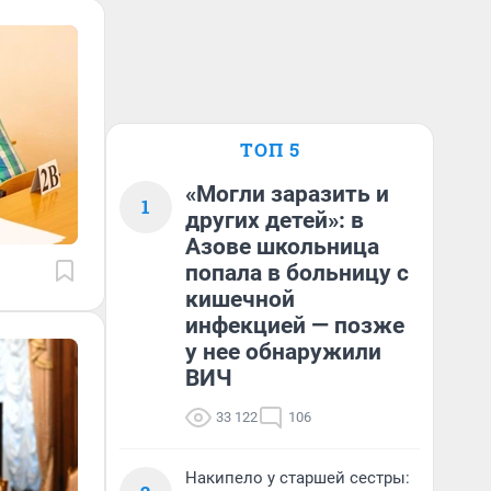
ТОП 5
«Могли заразить и
1
других детей»: в
Азове школьница
попала в больницу с
кишечной
инфекцией — позже
у нее обнаружили
ВИЧ
33 122
106
Накипело у старшей сестры: