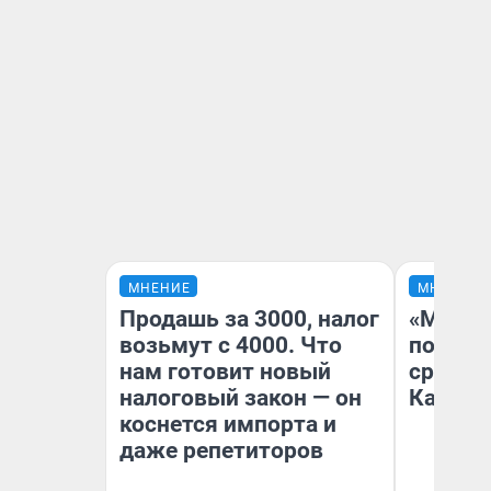
МНЕНИЕ
МНЕНИЕ
Продашь за 3000, налог
«Машин
возьмут с 4000. Что
полете
нам готовит новый
сравни
налоговый закон — он
Казахс
коснется импорта и
даже репетиторов