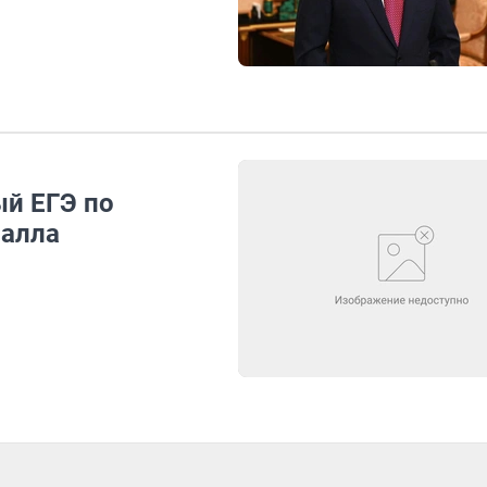
й ЕГЭ по
балла