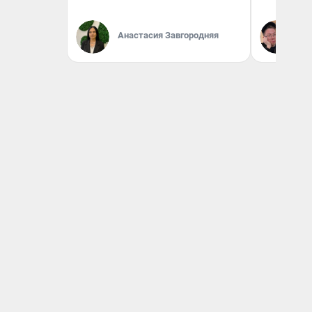
Анастасия Завгородняя
Ан