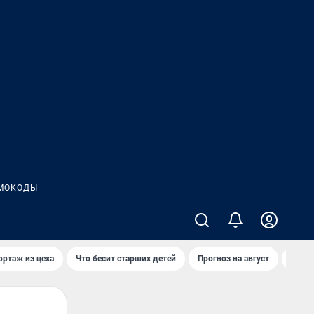
МОКОДЫ
ортаж из цеха
Что бесит старших детей
Прогноз на август
Взры