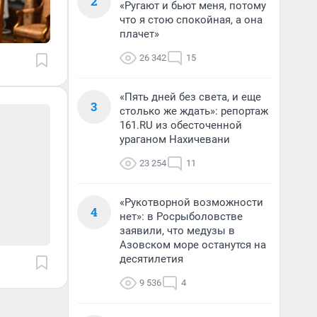
2
«Ругают и бьют меня, потому
что я стою спокойная, а она
плачет»
26 342
15
«Пять дней без света, и еще
3
столько же ждать»: репортаж
161.RU из обесточенной
ураганом Нахичевани
23 254
11
«Рукотворной возможности
4
нет»: в Росрыболовстве
заявили, что медузы в
Азовском море останутся на
десятилетия
9 536
4