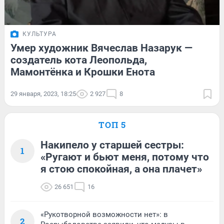
КУЛЬТУРА
Умер художник Вячеслав Назарук —
создатель кота Леопольда,
Мамонтёнка и Крошки Енота
29 января, 2023, 18:25
2 927
8
ТОП 5
Накипело у старшей сестры:
1
«Ругают и бьют меня, потому что
я стою спокойная, а она плачет»
26 651
16
«Рукотворной возможности нет»: в
2