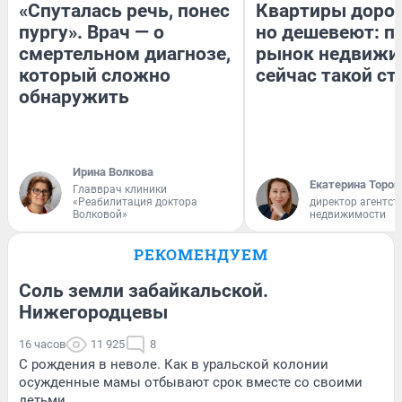
«Спуталась речь, понес
Квартиры доро
пургу». Врач — о
но дешевеют: п
смертельном диагнозе,
рынок недвижи
который сложно
сейчас такой с
обнаружить
Ирина Волкова
Екатерина Тороп
Главврач клиники
«Реабилитация доктора
директор агентст
Волковой»
недвижимости
РЕКОМЕНДУЕМ
Соль земли забайкальской.
Нижегородцевы
16 часов
11 925
8
С рождения в неволе. Как в уральской колонии
осужденные мамы отбывают срок вместе со своими
детьми