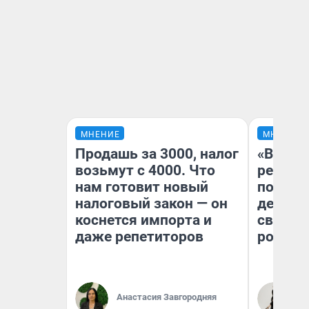
МНЕНИЕ
МНЕНИЕ
Продашь за 3000, налог
«Ветер
возьмут с 4000. Что
регист
нам готовит новый
подиум
налоговый закон — он
деревь
коснется импорта и
свадьб
даже репетиторов
ростов
Анастасия Завгородняя
Ир