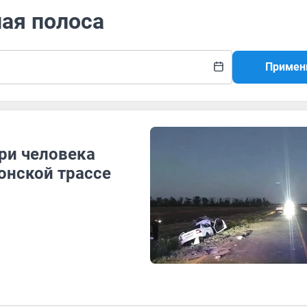
ная полоса
Примен
Три человека
онской трассе