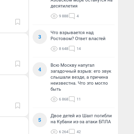
Азовском море останутся на
десятилетия
9 888
4
Что взрывается над
3
Ростовом? Ответ властей
8 648
14
Всю Москву напугал
4
загадочный взрыв: его звук
слышали везде, а причина
неизвестна. Что это могло
быть
6 868
11
Двое детей из Шахт погибли
5
на Кубани из-за атаки БПЛА
6 264
42