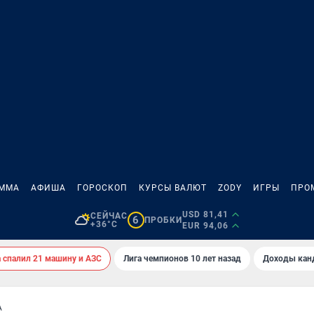
АММА
АФИША
ГОРОСКОП
КУРСЫ ВАЛЮТ
ZODY
ИГРЫ
ПРО
USD 81,41
СЕЙЧАС
6
ПРОБКИ
+36°C
EUR 94,06
спалил 21 машину и АЗС
Лига чемпионов 10 лет назад
Доходы кан
А