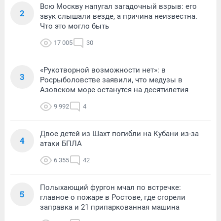
Всю Москву напугал загадочный взрыв: его
2
звук слышали везде, а причина неизвестна.
Что это могло быть
17 005
30
«Рукотворной возможности нет»: в
3
Росрыболовстве заявили, что медузы в
Азовском море останутся на десятилетия
9 992
4
Двое детей из Шахт погибли на Кубани из-за
4
атаки БПЛА
6 355
42
Полыхающий фургон мчал по встречке:
5
главное о пожаре в Ростове, где сгорели
заправка и 21 припаркованная машина