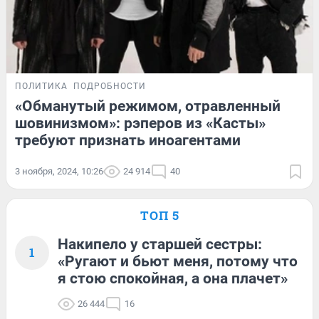
ПОЛИТИКА
ПОДРОБНОСТИ
«Обманутый режимом, отравленный
шовинизмом»: рэперов из «Касты»
требуют признать иноагентами
3 ноября, 2024, 10:26
24 914
40
ТОП 5
Накипело у старшей сестры:
1
«Ругают и бьют меня, потому что
я стою спокойная, а она плачет»
26 444
16