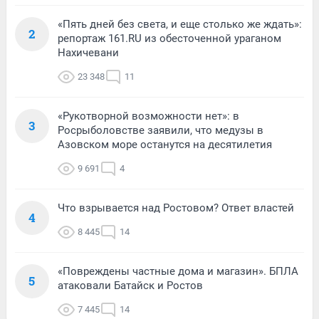
«Пять дней без света, и еще столько же ждать»:
2
репортаж 161.RU из обесточенной ураганом
Нахичевани
23 348
11
«Рукотворной возможности нет»: в
3
Росрыболовстве заявили, что медузы в
Азовском море останутся на десятилетия
9 691
4
Что взрывается над Ростовом? Ответ властей
4
8 445
14
«Повреждены частные дома и магазин». БПЛА
5
атаковали Батайск и Ростов
7 445
14