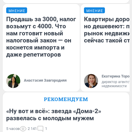
МНЕНИЕ
МНЕНИЕ
Продашь за 3000, налог
Квартиры доро
возьмут с 4000. Что
но дешевеют: п
нам готовит новый
рынок недвижи
налоговый закон — он
сейчас такой с
коснется импорта и
даже репетиторов
Екатерина Тороп
Анастасия Завгородняя
директор агентст
недвижимости
РЕКОМЕНДУЕМ
«Ну вот и всё»: звезда «Дома-2»
развелась с молодым мужем
5 часов
2 141
1