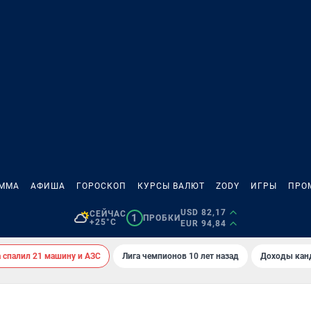
АММА
АФИША
ГОРОСКОП
КУРСЫ ВАЛЮТ
ZODY
ИГРЫ
ПРО
USD 82,17
СЕЙЧАС
1
ПРОБКИ
+25°C
EUR 94,84
спалил 21 машину и АЗС
Лига чемпионов 10 лет назад
Доходы кан