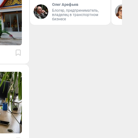
Олег Арефьев
Ир
Блогер, предприниматель,
Гл
владелец в транспортном
«Р
бизнесе
Во