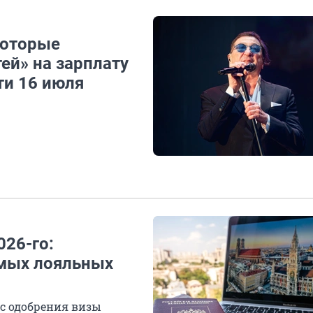
которые
ей» на зарплату
ти 16 июля
026-го:
амых лояльных
нс одобрения визы