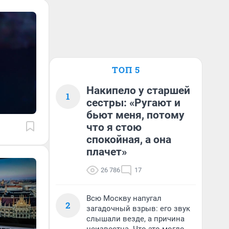
ТОП 5
Накипело у старшей
1
сестры: «Ругают и
бьют меня, потому
что я стою
спокойная, а она
плачет»
26 786
17
Всю Москву напугал
2
загадочный взрыв: его звук
слышали везде, а причина