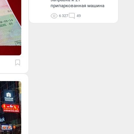
припаркованная машина
6 327
49