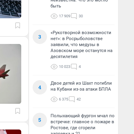
неизвестна. Что это могло
быть
17 909
30
«Рукотворной возможности
3
нет»: в Росрыболовстве
заявили, что медузы в
Азовском море останутся на
десятилетия
10 023
4
Двое детей из Шахт погибли
4
на Кубани из-за атаки БПЛА
6 375
42
Полыхающий фургон мчал по
5
встречке: главное о пожаре в
Ростове, где сгорели
заправка и 21