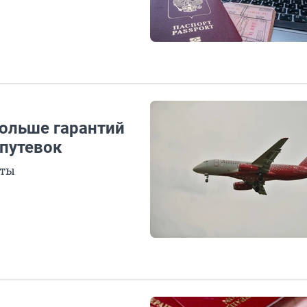
больше гарантий
 путевок
рты