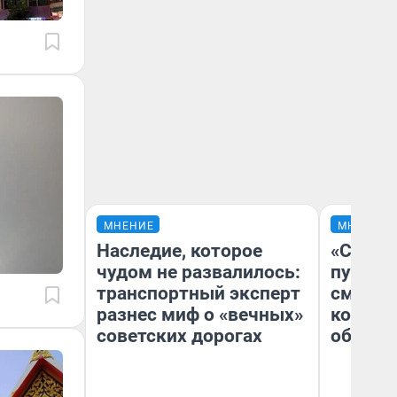
МНЕНИЕ
МНЕНИЕ
Наследие, которое
«Спутал
чудом не развалилось:
пургу».
транспортный эксперт
смерте
разнес миф о «вечных»
которы
советских дорогах
обнару