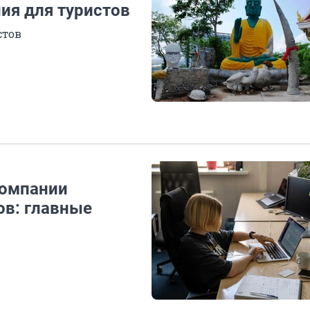
ия для туристов
стов
компании
ов: главные