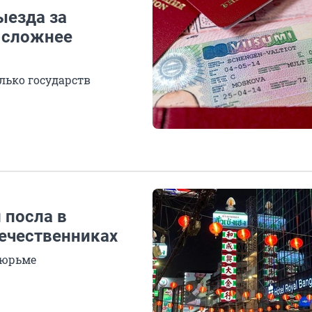
ыезда за
т сложнее
лько государств
 посла в
течественниках
 тюрьме