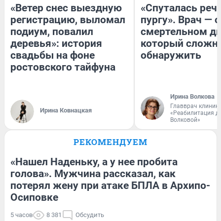
«Ветер снес выездную
«Спуталась речь
регистрацию, выломал
пургу». Врач — о
подиум, повалил
смертельном ди
деревья»: история
который сложн
свадьбы на фоне
обнаружить
ростовского тайфуна
Ирина Волкова
Главврач клиник
Ирина Ковнацкая
«Реабилитация д
Волковой»
РЕКОМЕНДУЕМ
«Нашел Наденьку, а у нее пробита
голова». Мужчина рассказал, как
потерял жену при атаке БПЛА в Архипо-
Осиповке
5 часов
8 381
Обсудить