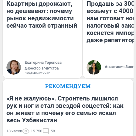
Квартиры дорожают,
Продашь за 3000
но дешевеют: почему
возьмут с 4000.
рынок недвижимости
нам готовит но
сейчас такой странный
налоговый зако
коснется импор
даже репетитор
Екатерина Торопова
Анастасия Завг
директор агентства
недвижимости
РЕКОМЕНДУЕМ
«Я не жалуюсь». Строитель лишился
рук и ног и стал звездой соцсетей: как
он живет и почему его семью искал
весь Узбекистан
18 часов
15 758
58