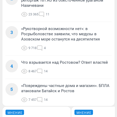
репортаж 161.RU из обесточенной ураганом
Нахичевани
23 365
11
«Рукотворной возможности нет»: в
3
Росрыболовстве заявили, что медузы в
Азовском море останутся на десятилетия
9 718
4
Что взрывается над Ростовом? Ответ властей
4
8 467
14
«Повреждены частные дома и магазин». БПЛА
5
атаковали Батайск и Ростов
7 457
14
МНЕНИЕ
МНЕНИЕ