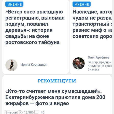
МНЕНИЕ
МНЕНИЕ
«Ветер снес выездную
Наследие, кото
регистрацию, выломал
чудом не разва
подиум, повалил
транспортный э
деревья»: история
разнес миф о «
свадьбы на фоне
советских доро
ростовского тайфуна
Олег Арефьев
Блогер, предприн
Ирина Ковнацкая
владелец в тран
бизнесе
РЕКОМЕНДУЕМ
«Кто-то считает меня сумасшедшей».
Екатеринбурженка приютила дома 200
жирафов — фото и видео
8 часов
12 386
40