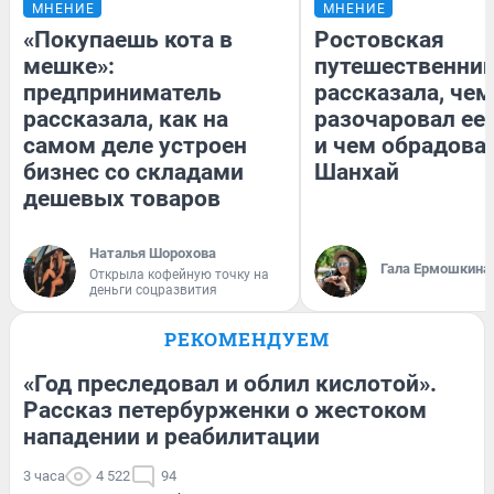
МНЕНИЕ
МНЕНИЕ
«Покупаешь кота в
Ростовская
мешке»:
путешественни
предприниматель
рассказала, чем
рассказала, как на
разочаровал ее
самом деле устроен
и чем обрадова
бизнес со складами
Шанхай
дешевых товаров
Наталья Шорохова
Гала Ермошкина
Открыла кофейную точку на
деньги соцразвития
РЕКОМЕНДУЕМ
«Год преследовал и облил кислотой».
Рассказ петербурженки о жестоком
нападении и реабилитации
3 часа
4 522
94