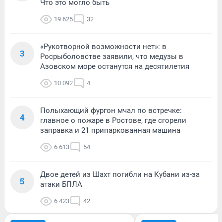
Что это могло быть
19 625
32
«Рукотворной возможности нет»: в
3
Росрыболовстве заявили, что медузы в
Азовском море останутся на десятилетия
10 092
4
Полыхающий фургон мчал по встречке:
4
главное о пожаре в Ростове, где сгорели
заправка и 21 припаркованная машина
6 613
54
Двое детей из Шахт погибли на Кубани из-за
5
атаки БПЛА
6 423
42