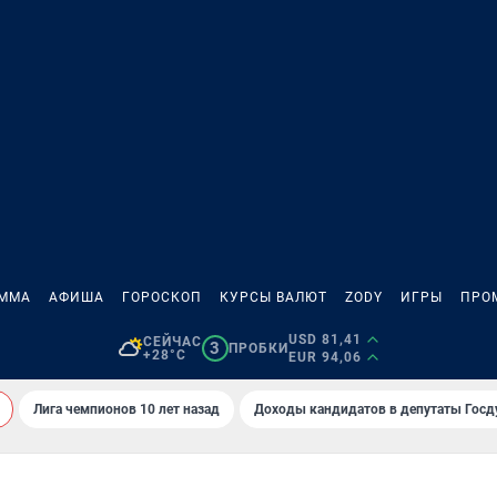
АММА
АФИША
ГОРОСКОП
КУРСЫ ВАЛЮТ
ZODY
ИГРЫ
ПРО
USD 81,41
СЕЙЧАС
3
ПРОБКИ
+28°C
EUR 94,06
Лига чемпионов 10 лет назад
Доходы кандидатов в депутаты Гос