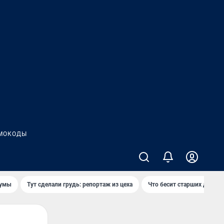
МОКОДЫ
думы
Тут сделали грудь: репортаж из цеха
Что бесит старших детей