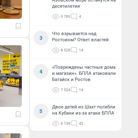
Азовском море останутся на
десятилетия
9 785
4
Что взрывается над
3
Ростовом? Ответ властей
8 528
14
«Повреждены частные дома
4
и магазин». БПЛА атаковали
Батайск и Ростов
7 524
14
Двое детей из Шахт погибли
5
на Кубани из-за атаки БПЛА
6 139
42