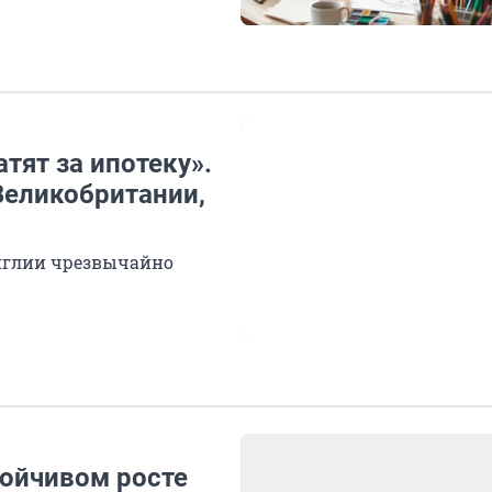
атят за ипотеку».
Великобритании,
нглии чрезвычайно
тойчивом росте