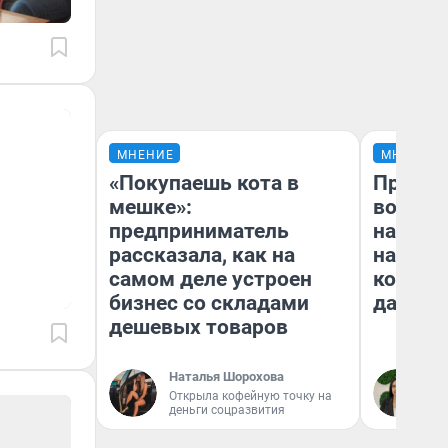
МНЕНИЕ
МНЕНИЕ
«Покупаешь кота в
Продаш
мешке»:
возьмут
предприниматель
нам го
рассказала, как на
налого
самом деле устроен
коснет
бизнес со складами
даже р
дешевых товаров
Наталья Шорохова
Ан
Открыла кофейную точку на
деньги соцразвития