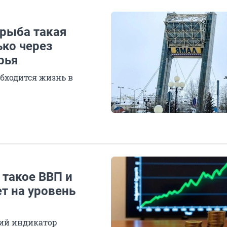
 рыба такая
ько через
рья
обходится жизнь в
 такое ВВП и
ет на уровень
ший индикатор