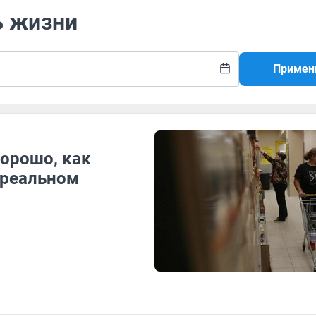
ь жизни
Примен
хорошо, как
 реальном