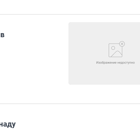
ов
наду