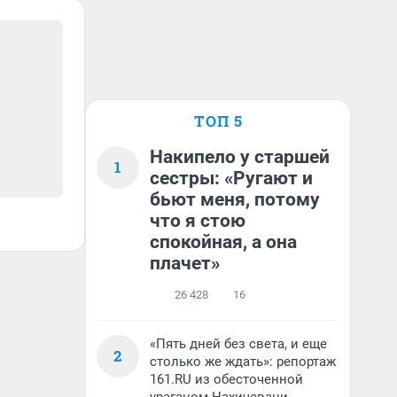
ТОП 5
Накипело у старшей
1
сестры: «Ругают и
бьют меня, потому
что я стою
спокойная, а она
плачет»
26 428
16
«Пять дней без света, и еще
2
столько же ждать»: репортаж
161.RU из обесточенной