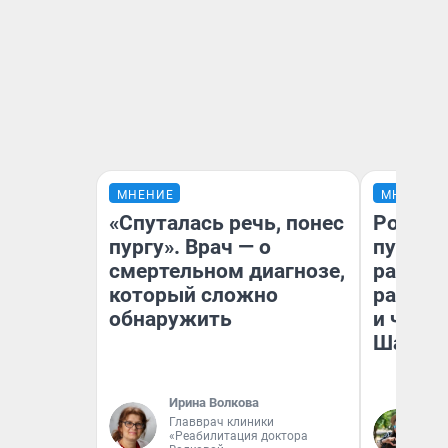
МНЕНИЕ
МНЕНИЕ
«Спуталась речь, понес
Ростов
пургу». Врач — о
путеше
смертельном диагнозе,
расска
который сложно
разоча
обнаружить
и чем 
Шанха
Ирина Волкова
Главврач клиники
Га
«Реабилитация доктора