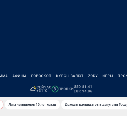
АММА
АФИША
ГОРОСКОП
КУРСЫ ВАЛЮТ
ZODY
ИГРЫ
ПРО
USD 81,41
СЕЙЧАС
3
ПРОБКИ
+31°C
EUR 94,06
Лига чемпионов 10 лет назад
Доходы кандидатов в депутаты Гос