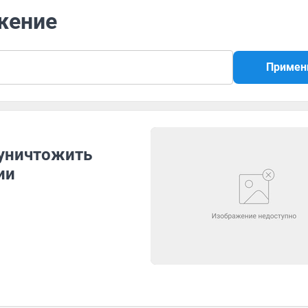
жение
Примен
 уничтожить
ии