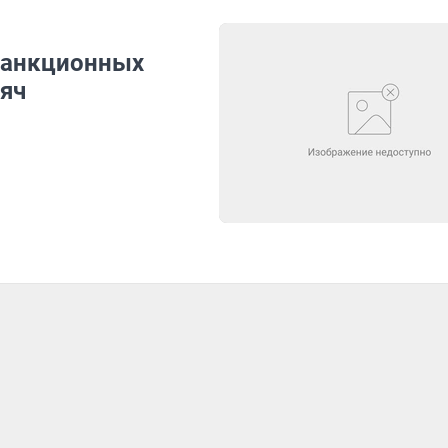
санкционных
сяч