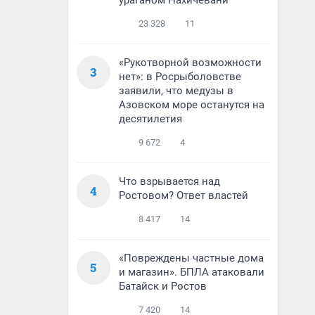
ураганом Нахичевани
23 328
11
«Рукотворной возможности
3
нет»: в Росрыболовстве
заявили, что медузы в
Азовском море останутся на
десятилетия
9 672
4
Что взрывается над
4
Ростовом? Ответ властей
8 417
14
«Повреждены частные дома
5
и магазин». БПЛА атаковали
Батайск и Ростов
7 420
14