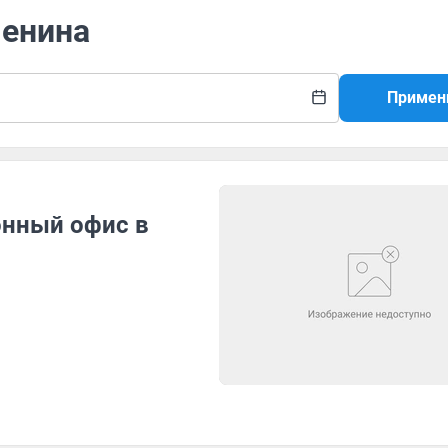
Ленина
Примен
онный офис в