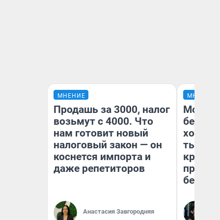
МНЕНИЕ
МНЕНИЕ
Продашь за 3000, налог
Мой ба
возьмут с 4000. Что
береже
нам готовит новый
хотела 
налоговый закон — он
тысяч,
коснется импорта и
кредит,
даже репетиторов
приеха
безопа
Кс
Анастасия Завгородняя
Ав