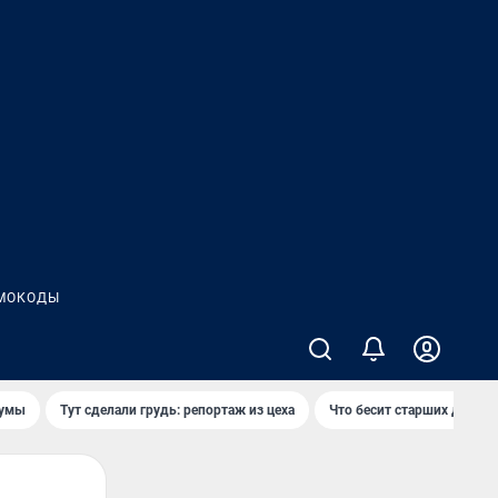
МОКОДЫ
думы
Тут сделали грудь: репортаж из цеха
Что бесит старших детей