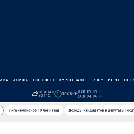
АММА
АФИША
ГОРОСКОП
КУРСЫ ВАЛЮТ
ZODY
ИГРЫ
ПРО
USD 81,41
СЕЙЧАС
1
ПРОБКИ
+25°C
EUR 94,06
Лига чемпионов 10 лет назад
Доходы кандидатов в депутаты Гос