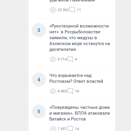
ураганом Нахичевани
23 362
11
«Рукотворной возможности
3
нет»: в Росрыболовстве
заявили, что медузы в
Азовском море останутся на
десятилетия
9 714
4
Что взрывается над
4
Ростовом? Ответ властей
8 465
14
«Повреждены частные дома
5
и магазин». БПЛА атаковали
Батайск и Ростов
7 457
14