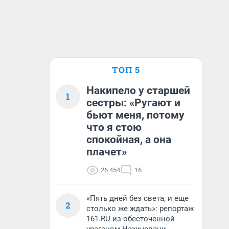
ТОП 5
Накипело у старшей
1
сестры: «Ругают и
бьют меня, потому
что я стою
спокойная, а она
плачет»
26 454
16
«Пять дней без света, и еще
2
столько же ждать»: репортаж
161.RU из обесточенной