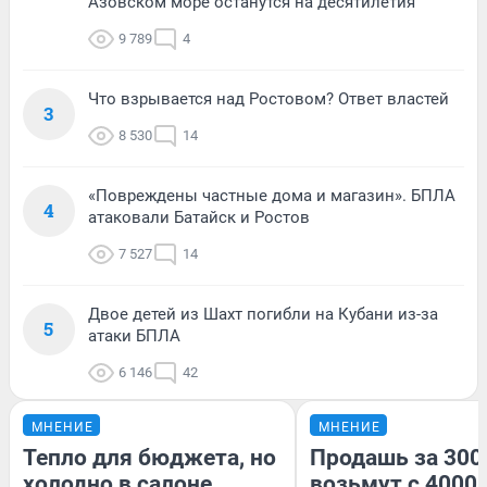
Азовском море останутся на десятилетия
9 789
4
Что взрывается над Ростовом? Ответ властей
3
8 530
14
«Повреждены частные дома и магазин». БПЛА
4
атаковали Батайск и Ростов
7 527
14
Двое детей из Шахт погибли на Кубани из-за
5
атаки БПЛА
6 146
42
МНЕНИЕ
МНЕНИЕ
Тепло для бюджета, но
Продашь за 3000
холодно в салоне
возьмут с 4000.